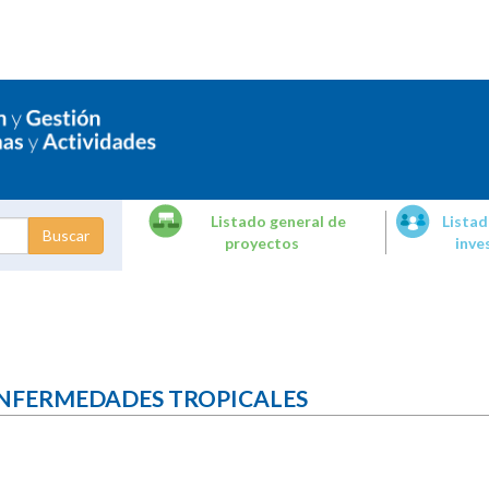
Listado general de
Listad
proyectos
inve
dades de
tigación
ENFERMEDADES TROPICALES