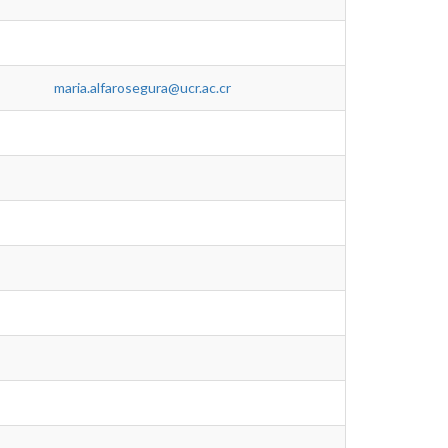
maria.alfarosegura@ucr.ac.cr