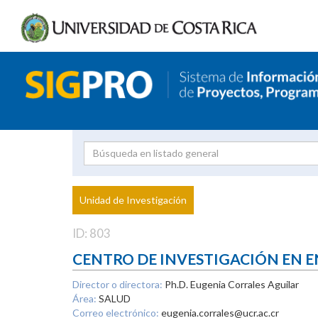
Investigador
Uni
Proyecto
Unidad de Investigación
inves
ID: 803
CENTRO DE INVESTIGACIÓN EN 
Director o directora:
Ph.D. Eugenia Corrales Aguilar
Área:
SALUD
Correo electrónico:
eugenia.corrales@ucr.ac.cr