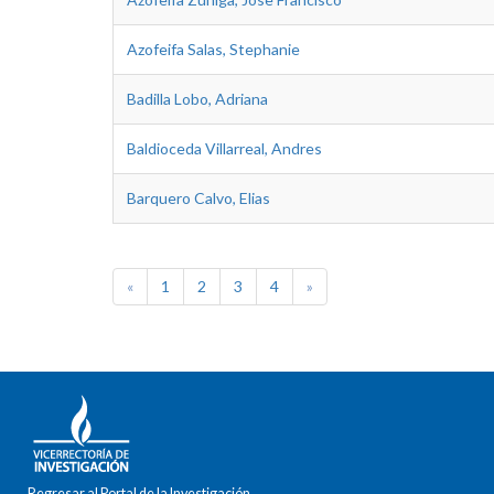
Azofeifa Salas, Stephanie
Badilla Lobo, Adriana
Baldioceda Villarreal, Andres
Barquero Calvo, Elias
«
1
2
3
4
»
Regresar al Portal de la Investigación