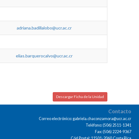
adriana.badillalobo@ucr.ac.cr
elias.barquerocalvo@ucr.ac.cr
Descargar Ficha de la Unidad
Contacto
Correo electrónico: gabriela.chaconzamora@ucr.ac.cr
Teléfono: (506) 2511-1341
Fax: (506) 2224-9367
Cód.Postal: 11501-2060,Costa Rica