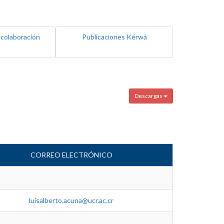
 colaboración
Publicaciones Kérwá
Descargas
CORREO ELECTRÓNICO
luisalberto.acuna@ucr.ac.cr