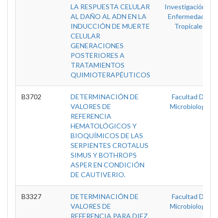
LA RESPUESTA CELULAR
Investigación En
AL DAÑO AL ADN EN LA
Enfermedades
INDUCCIÓN DE MUERTE
Tropicales
CELULAR
GENERACIONES
POSTERIORES A
TRATAMIENTOS
QUIMIOTERAPÉUTICOS
B3702
DETERMINACIÓN DE
Facultad De
VALORES DE
Microbiología
REFERENCIA
HEMATOLÓGICOS Y
BIOQUÍMICOS DE LAS
SERPIENTES CROTALUS
SIMUS Y BOTHROPS
ASPER EN CONDICIÓN
DE CAUTIVERIO.
B3327
DETERMINACIÓN DE
Facultad De
VALORES DE
Microbiología
REFERENCIA PARA DIEZ