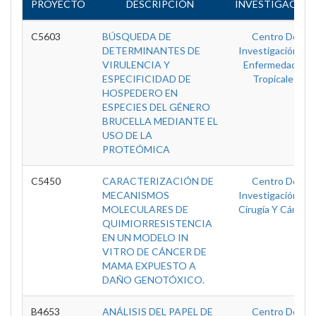
PROYECTO
DESCRIPCIÓN
INVESTIGACIÓN
C5603
BÚSQUEDA DE
Centro De
DETERMINANTES DE
Investigación En
VIRULENCIA Y
Enfermedades
ESPECIFICIDAD DE
Tropicales
HOSPEDERO EN
ESPECIES DEL GÉNERO
BRUCELLA MEDIANTE EL
USO DE LA
PROTEÓMICA
C5450
CARACTERIZACIÓN DE
Centro De
MECANISMOS
Investigación En
MOLECULARES DE
Cirugía Y Cáncer
QUIMIORRESISTENCIA
EN UN MODELO IN
VITRO DE CÁNCER DE
MAMA EXPUESTO A
DAÑO GENOTÓXICO.
B4653
ANÁLISIS DEL PAPEL DE
Centro De