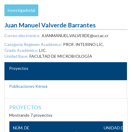
Investigador(a)
Juan Manuel Valverde Barrantes
Correo electrónico:
JUANMANUEL.VALVERDE@ucr.ac.cr
Categoría Regimen Académico:
PROF. INTERINO LIC.
Grado Académico:
LIC.
Unidad Base:
FACULTAD DE MICROBIOLOGÍA
Proyectos
Publicaciones Kérwá
PROYECTOS
Mostrando 7 proyectos
NÚM. DE
UNIDAD DE