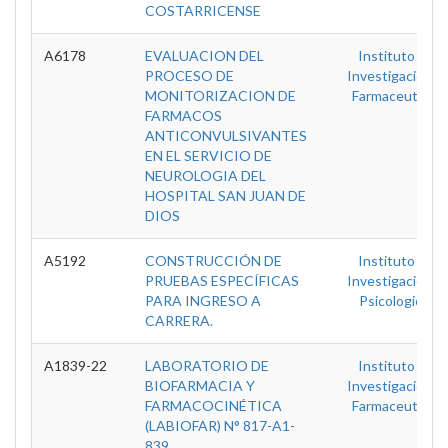
COSTARRICENSE
A6178
EVALUACION DEL
Instituto De
PROCESO DE
Investigaciones
MONITORIZACION DE
Farmaceuticas
FARMACOS
ANTICONVULSIVANTES
EN EL SERVICIO DE
NEUROLOGIA DEL
HOSPITAL SAN JUAN DE
DIOS
A5192
CONSTRUCCIÓN DE
Instituto De
PRUEBAS ESPECÍFICAS
Investigaciones
PARA INGRESO A
Psicologicas
CARRERA.
A1839-22
LABORATORIO DE
Instituto De
BIOFARMACIA Y
Investigaciones
FARMACOCINÉTICA
Farmaceuticas
(LABIOFAR) N° 817-A1-
839