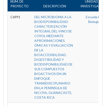
NÚM. DE
UNIDAD DE
PROYECTO
DESCRIPCIÓN
INVESTIGACIÓ
C6991
DEL MICROBIOMA A LA
Escuela De
BIODISPONIBILIDAD:
Biología
CARACTERIZACIÓN
INTEGRAL DEL VINO DE
COYOL MEDIANTE
APROXIMACIONES
ÓMICAS Y EVALUACIÓN
DE LA
BIOACCESIBILIDAD,
DIGESTIBILIDAD Y
BIODISPONIBILIDAD DE
SUS COMPUESTOS
BIOACTIVOS EN UN
ENFOQUE
TRANSDISCIPLINARIO
EN LA PENÍNSULA DE
NICOYA, GUANACASTE,
COSTA RICA