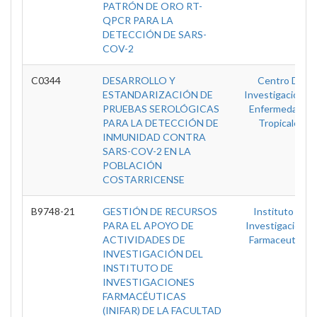
PATRÓN DE ORO RT-
QPCR PARA LA
DETECCIÓN DE SARS-
COV-2
C0344
DESARROLLO Y
Centro De
ESTANDARIZACIÓN DE
Investigación E
PRUEBAS SEROLÓGICAS
Enfermedades
PARA LA DETECCIÓN DE
Tropicales
INMUNIDAD CONTRA
SARS-COV-2 EN LA
POBLACIÓN
COSTARRICENSE
B9748-21
GESTIÓN DE RECURSOS
Instituto De
PARA EL APOYO DE
Investigaciones
ACTIVIDADES DE
Farmaceuticas
INVESTIGACIÓN DEL
INSTITUTO DE
INVESTIGACIONES
FARMACÉUTICAS
(INIFAR) DE LA FACULTAD