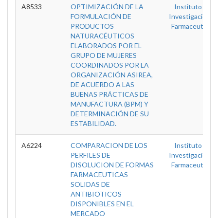
A8533
OPTIMIZACIÓN DE LA
Instituto De
FORMULACIÓN DE
Investigaciones
PRODUCTOS
Farmaceuticas
NATURACÉUTICOS
ELABORADOS POR EL
GRUPO DE MUJERES
COORDINADOS POR LA
ORGANIZACIÓN ASIREA,
DE ACUERDO A LAS
BUENAS PRÁCTICAS DE
MANUFACTURA (BPM) Y
DETERMINACIÓN DE SU
ESTABILIDAD.
A6224
COMPARACION DE LOS
Instituto De
PERFILES DE
Investigaciones
DISOLUCION DE FORMAS
Farmaceuticas
FARMACEUTICAS
SOLIDAS DE
ANTIBIOTICOS
DISPONIBLES EN EL
MERCADO