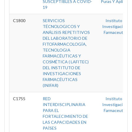
SUSCEPTIBLES A COVID-
Puras Y Aplicada
19
C1800
SERVICIOS
Instituto De
TÉCNOLOGICOS Y
Investigaciones
ANÁLISIS REPETITIVOS
Farmaceuticas
DEL LABORATORIO DE
FITOFARMACOLOGÍA,
TECNOLOGIA
FARMACÉUTICAS Y
COSMÉTICA ( LAFITEC)
DEL INSTITUTO DE
INVESTIGACIONES
FARMACÉUTICAS
(INIFAR)
C1755
RED
Instituto De
INTERDISCIPLINARIA
Investigaciones
PARA EL
Farmaceuticas
FORTALECIMIENTO DE
LAS CAPACIDADES EN
PAÍSES