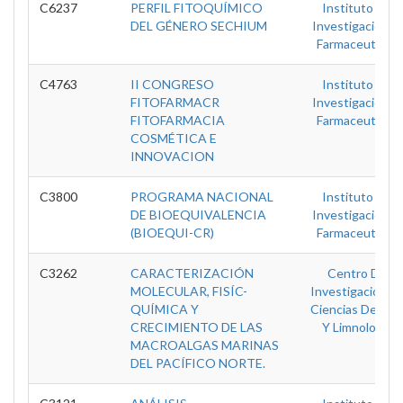
C6237
PERFIL FITOQUÍMICO
Instituto De
DEL GÉNERO SECHIUM
Investigaciones
Farmaceuticas
C4763
II CONGRESO
Instituto De
FITOFARMACR
Investigaciones
FITOFARMACIA
Farmaceuticas
COSMÉTICA E
INNOVACION
C3800
PROGRAMA NACIONAL
Instituto De
DE BIOEQUIVALENCIA
Investigaciones
(BIOEQUI-CR)
Farmaceuticas
C3262
CARACTERIZACIÓN
Centro De
MOLECULAR, FISÍC-
Investigación E
QUÍMICA Y
Ciencias Del Ma
CRECIMIENTO DE LAS
Y Limnologia
MACROALGAS MARINAS
DEL PACÍFICO NORTE.