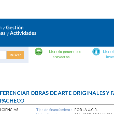
Listado general de
Listad
proyectos
inve
dades de
tigación
FERENCIAR OBRAS DE ARTE ORIGINALES Y FA
 PACHECO
 CIENCIAS
Tipo de financiamiento:
POR LA U.C.R.