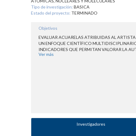
ATOMICAS, NUCLEARES Y MOLECULARES
Tipo de investigación:
BASICA
Estado del proyecto:
TERMINADO
Objetivos
EVALUAR ACUARELAS ATRIBUIDAS AL ARTIST
UN ENFOQUE CIENTÍFICO MULTIDISCIPLINARI
INDICADORES QUE PERMITAN VALORAR LA AUT
Ver más
ARTE PICTÓRICAS
Investigadores