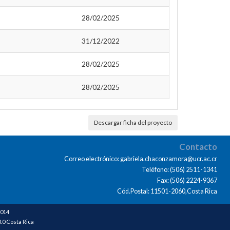
28/02/2025
31/12/2022
28/02/2025
28/02/2025
Descargar ficha del proyecto
Contacto
Correo electrónico: gabriela.chaconzamora@ucr.ac.cr
Teléfono: (506) 2511-1341
Fax: (506) 2224-9367
Cód.Postal: 11501-2060,Costa Rica
2014
0 Costa Rica