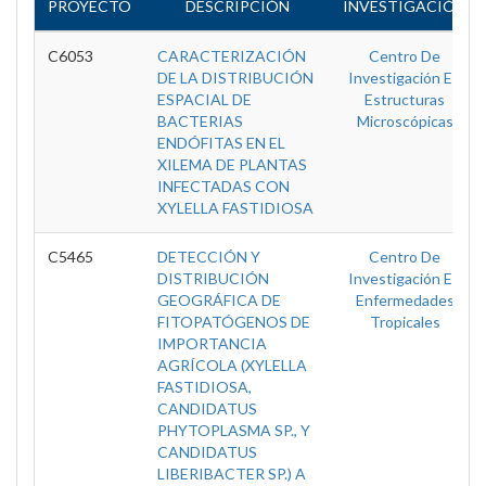
PROYECTO
DESCRIPCIÓN
INVESTIGACIÓN
C6053
CARACTERIZACIÓN
Centro De
DE LA DISTRIBUCIÓN
Investigación En
ESPACIAL DE
Estructuras
BACTERIAS
Microscópicas
ENDÓFITAS EN EL
XILEMA DE PLANTAS
INFECTADAS CON
XYLELLA FASTIDIOSA
C5465
DETECCIÓN Y
Centro De
DISTRIBUCIÓN
Investigación En
GEOGRÁFICA DE
Enfermedades
FITOPATÓGENOS DE
Tropicales
IMPORTANCIA
AGRÍCOLA (XYLELLA
FASTIDIOSA,
CANDIDATUS
PHYTOPLASMA SP., Y
CANDIDATUS
LIBERIBACTER SP.) A