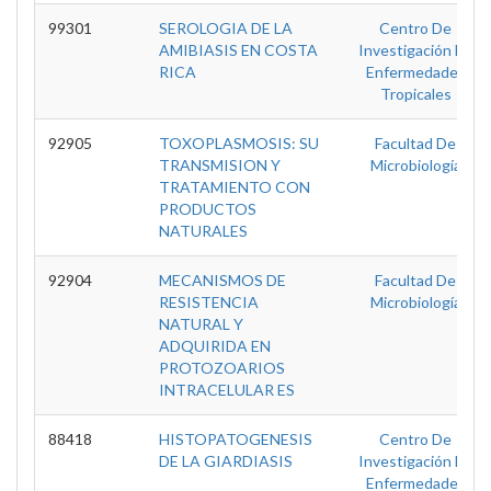
99301
SEROLOGIA DE LA
Centro De
AMIBIASIS EN COSTA
Investigación En
RICA
Enfermedades
Tropicales
92905
TOXOPLASMOSIS: SU
Facultad De
TRANSMISION Y
Microbiología
TRATAMIENTO CON
PRODUCTOS
NATURALES
92904
MECANISMOS DE
Facultad De
RESISTENCIA
Microbiología
NATURAL Y
ADQUIRIDA EN
PROTOZOARIOS
INTRACELULAR ES
88418
HISTOPATOGENESIS
Centro De
DE LA GIARDIASIS
Investigación En
Enfermedades