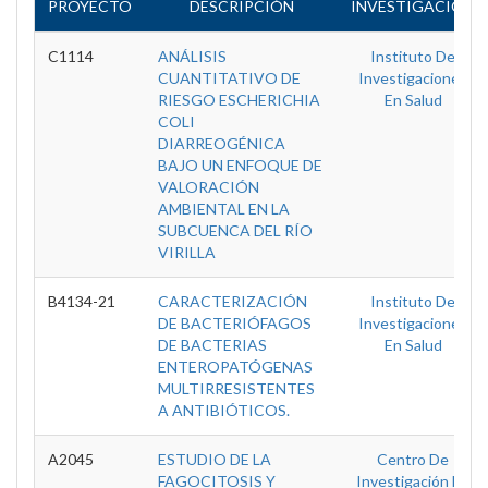
PROYECTO
DESCRIPCIÓN
INVESTIGACIÓN
C1114
ANÁLISIS
Instituto De
CUANTITATIVO DE
Investigaciones
RIESGO ESCHERICHIA
En Salud
COLI
DIARREOGÉNICA
BAJO UN ENFOQUE DE
VALORACIÓN
AMBIENTAL EN LA
SUBCUENCA DEL RÍO
VIRILLA
B4134-21
CARACTERIZACIÓN
Instituto De
DE BACTERIÓFAGOS
Investigaciones
DE BACTERIAS
En Salud
ENTEROPATÓGENAS
MULTIRRESISTENTES
A ANTIBIÓTICOS.
A2045
ESTUDIO DE LA
Centro De
FAGOCITOSIS Y
Investigación En