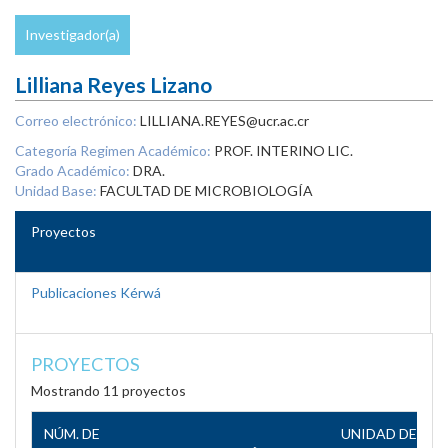
Investigador(a)
Lilliana Reyes Lizano
Correo electrónico:
LILLIANA.REYES@ucr.ac.cr
Categoría Regimen Académico:
PROF. INTERINO LIC.
Grado Académico:
DRA.
Unidad Base:
FACULTAD DE MICROBIOLOGÍA
Proyectos
Publicaciones Kérwá
PROYECTOS
Mostrando 11 proyectos
NÚM. DE
UNIDAD DE