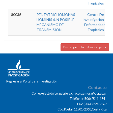
Tropicales
80036
PENTATRICHOMONAS
Centro De
HOMINIS :UN POSIBLE
Investigación En
MECANISMO DE
Enfermedades
TRANSMISION
Tropicales
Descargar ficha del investigador
Regresar al Portal de la Investigación
Contacto
Correo electrónico: gabriela.chaconzamora@ucr.ac.cr
Teléfono: (506) 2511-1341
Fax: (506) 2224-9367
Cód.Postal: 11501-2060,Costa Rica