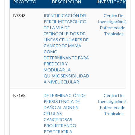
PROYECTO
DESCRIPCIÓN
INVESTIGACIÓN
B7343
IDENTIFICACIÓN DEL
Centro De
PERFIL METABÓLICO
Investigación En
DE LA VÍA DE
Enfermedades
ESFINGOLÍPIDOS DE
Tropicales
LÍNEAS CELULARES DE
CÁNCER DE MAMA
COMO
DETERMINANTE PARA
PREDECIR Y
MODULAR LA
QUIMIOSENSIBILIDAD
A NIVEL CELULAR
B7168
DETERMINACIÓN DE
Centro De
PERSISTENCIA DE
Investigación En
DAÑO AL ADN EN
Enfermedades
CÉLULAS
Tropicales
CANCEROSAS
PROLIFERANDO
POSTERIOR A