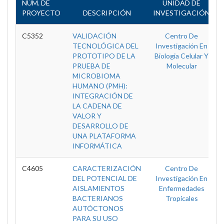
NÚM. DE
UNIDAD DE
PROYECTO
DESCRIPCIÓN
INVESTIGACIÓN
C5352
VALIDACIÓN
Centro De
TECNOLÓGICA DEL
Investigación En
PROTOTIPO DE LA
Biologia Celular Y
PRUEBA DE
Molecular
MICROBIOMA
HUMANO (PMH):
INTEGRACIÓN DE
LA CADENA DE
VALOR Y
DESARROLLO DE
UNA PLATAFORMA
INFORMÁTICA
C4605
CARACTERIZACIÓN
Centro De
DEL POTENCIAL DE
Investigación En
AISLAMIENTOS
Enfermedades
BACTERIANOS
Tropicales
AUTÓCTONOS
PARA SU USO