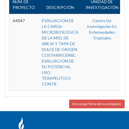
NÚM. DE
UNIDAD DE
PROYECTO
DESCRIPCIÓN
INVESTIGACIÓN
E
A4047
EVALUACION DE
Centro De
T
LA CARGA
Investigación En
MICROBIOLOGICA
Enfermedades
DE LA MIEL DE
Tropicales
ABEJA Y TAPA DE
DULCE DE ORIGEN
COSTARRICENSE.
EVALUACION DE
SU POTENCIAL
USO
TERAPEUTICO
CONTR
Descargar ficha del investigador