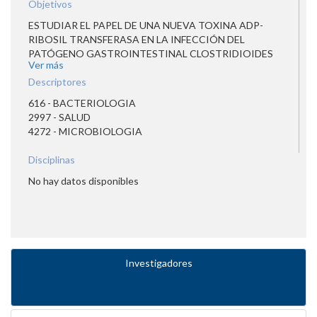
Objetivos
ESTUDIAR EL PAPEL DE UNA NUEVA TOXINA ADP-
RIBOSIL TRANSFERASA EN LA INFECCIÓN DEL
PATÓGENO GASTROINTESTINAL CLOSTRIDIOIDES
Ver más
DIFFICILE UTILIZANDO UN MODELO DE INFECCIÓN EN
MURINOS
Descriptores
616 - BACTERIOLOGIA
2997 - SALUD
4272 - MICROBIOLOGIA
Disciplinas
No hay datos disponibles
Investigadores