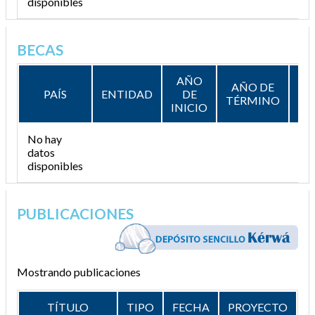
disponibles
BECAS
AÑO
AÑO DE
PAÍS
ENTIDAD
DE
DE
TÉRMINO
INICIO
No hay
datos
disponibles
PUBLICACIONES
Mostrando publicaciones
TÍTULO
TIPO
FECHA
PROYECTO