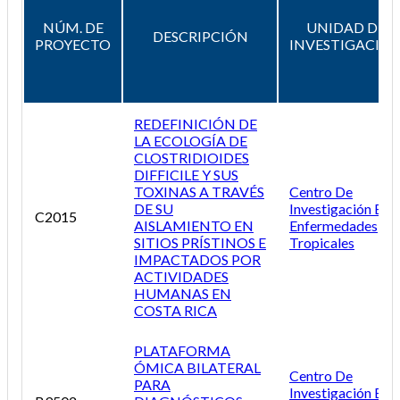
NÚM. DE
UNIDAD DE
DESCRIPCIÓN
PROYECTO
INVESTIGACIÓ
REDEFINICIÓN DE
LA ECOLOGÍA DE
CLOSTRIDIOIDES
DIFFICILE Y SUS
TOXINAS A TRAVÉS
Centro De
DE SU
Investigación En
C2015
AISLAMIENTO EN
Enfermedades
SITIOS PRÍSTINOS E
Tropicales
IMPACTADOS POR
ACTIVIDADES
HUMANAS EN
COSTA RICA
PLATAFORMA
ÓMICA BILATERAL
Centro De
PARA
Investigación En