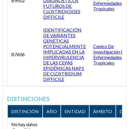
B9502
DIAGNÓSTICOS
Enfermedades
FUTUROS DE
Tropicales
CLOSTRIDIOIDES
DIFFICILE
IDENTIFICACIÓN
DE VARIANTES
GENÉTICAS
POTENCIALMENTE
Centro De
IMPLICADAS EN LA
Investigación En
B7606
HIPERVIRULENCIA
Enfermedades
DE LAS CEPAS
Tropicales
EPIDÉMICAS NAP1
DE CLOSTRIDIUM
DIFFICILE
DISTINCIONES
DISTINCIÓN
AÑO
ENTIDAD
ÁMBITO
DES
No hay datos