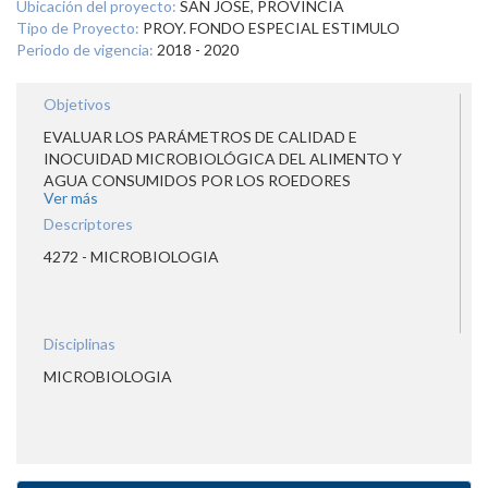
Ubicación del proyecto:
SAN JOSE, PROVINCIA
Tipo de Proyecto:
PROY. FONDO ESPECIAL ESTIMULO
Periodo de vigencia:
2018 - 2020
Objetivos
EVALUAR LOS PARÁMETROS DE CALIDAD E
INOCUIDAD MICROBIOLÓGICA DEL ALIMENTO Y
AGUA CONSUMIDOS POR LOS ROEDORES
Ver más
PRODUCIDOS POR EL BIOTERIO DEL LABORATORIO
DE ENSAYOS BIOLÓGICOS DE LA UNIVERSIDAD DE
Descriptores
COSTA RICA.
4272 - MICROBIOLOGIA
Disciplinas
MICROBIOLOGIA