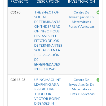
PROYECTO
DESCRIPCIÓN
INVESTIGACIÓN
ES
C3190
THE EFFECT OF
Centro De
Te
SOCIAL
Investigación En
DETERMINANTS
Matemáticas
ON THE SPREAD
Puras Y Aplicadas
OF INFECTIOUS
DISEASES // EL
EFECTO DE LOS
DETERMINANTES
SOCIALES EN LA
PROPAGACIÓN
DE
ENFERMEDADES
INFECCIOSAS
C0145-23
USING MACHINE
Centro De
Te
LEARNING AS A
Investigación En
PREDICTIVE
Matemáticas
TOOL FOR
Puras Y Aplicadas
VECTOR-BORNE
DISEASES IN