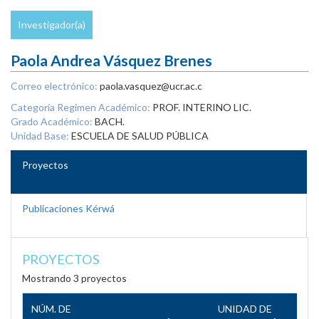
Investigador(a)
Paola Andrea Vásquez Brenes
Correo electrónico:
paola.vasquez@ucr.ac.c
Categoría Regimen Académico:
PROF. INTERINO LIC.
Grado Académico:
BACH.
Unidad Base:
ESCUELA DE SALUD PÚBLICA
Proyectos
Publicaciones Kérwá
PROYECTOS
Mostrando 3 proyectos
NÚM. DE
UNIDAD DE