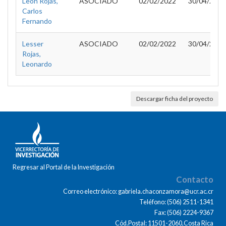
Leon Rojas,
ASOCIADO
02/02/2022
30/04/2022
Carlos
Fernando
Lesser
ASOCIADO
02/02/2022
30/04/2022
Rojas,
Leonardo
Descargar ficha del proyecto
Regresar al Portal de la Investigación
Contacto
Correo electrónico: gabriela.chaconzamora@ucr.ac.cr
Teléfono: (506) 2511-1341
Fax: (506) 2224-9367
Cód.Postal: 11501-2060,Costa Rica