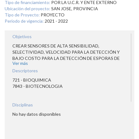
Tipo de financiamiento:
POR LA U.C.R. Y ENTE EXTERNO
Ubicación del proyecto:
SAN JOSE, PROVINCIA
Tipo de Proyecto:
PROYECTO
Periodo de vigencia:
2021 - 2022
Objetivos
CREAR SENSORES DE ALTA SENSIBILIDAD,
SELECTIVIDAD, VELOCIDAD PARA LA DETECCIÓN Y
BAJO COSTO PARA LA DETECCIÓN DE ESPORAS DE
Ver más
CLOSTRIDIUM DIFFICILE DE CEPAS QUE CIRCULAN EN
HOSPITALES COSTARRICENSES CON SENSORES A
Descriptores
BASE DE GRAFENO CRECIDO POR MEDIO DE
721 - BIOQUIMICA
DEPOSICIÓN QUÍMICA EN FASE DE VAPOR (CVD) Y
7843 - BIOTECNOLOGIA
FUNCIONALIZADO CON APTÁMEROS DE ADN.
Disciplinas
No hay datos disponibles