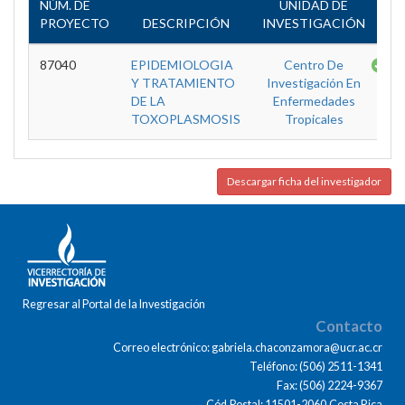
NÚM. DE
UNIDAD DE
PROYECTO
DESCRIPCIÓN
INVESTIGACIÓN
ES
87040
EPIDEMIOLOGIA
Centro De
Te
Y TRATAMIENTO
Investigación En
DE LA
Enfermedades
TOXOPLASMOSIS
Tropicales
Descargar ficha del investigador
Regresar al Portal de la Investigación
Contacto
Correo electrónico: gabriela.chaconzamora@ucr.ac.cr
Teléfono: (506) 2511-1341
Fax: (506) 2224-9367
Cód.Postal: 11501-2060,Costa Rica