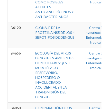
COMO POSIBLES
Tropicales
AGENTES
ANTICANCERÍGENOS Y
ANTIBACTERIANOS
B6120
CLONAJE DE LA
Centro De
PROTEÍNA NS5 DE LOS 4
Investigación E
SEROTIPOS DE DENGUE
Enfermedades
Tropicales
B4656
ECOLOGÍA DEL VIRUS
Centro De
DENGUE EN AMBIENTES
Investigación E
DOMICILIARES: ¿ES EL
Enfermedades
MURCIÉLAGO
Tropicales
RESERVORIO,
HOSPEDERO O
INVOLUCRADO
ACCIDENTAL EN LA
TRANSMISIÓN DEL
DENGUE?
B4060
COMPARACIÓN DE UN
Centro De