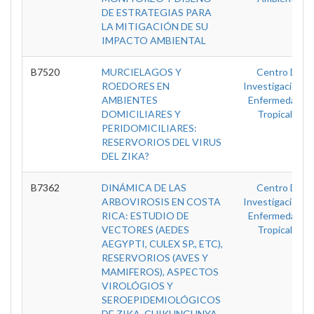
DE ESTRATEGIAS PARA
LA MITIGACIÓN DE SU
IMPACTO AMBIENTAL
B7520
MURCIELAGOS Y
Centro De
ROEDORES EN
Investigación E
AMBIENTES
Enfermedades
DOMICILIARES Y
Tropicales
PERIDOMICILIARES:
RESERVORIOS DEL VIRUS
DEL ZIKA?
B7362
DINÁMICA DE LAS
Centro De
ARBOVIROSIS EN COSTA
Investigación E
RICA: ESTUDIO DE
Enfermedades
VECTORES (AEDES
Tropicales
AEGYPTI, CULEX SP., ETC),
RESERVORIOS (AVES Y
MAMIFEROS), ASPECTOS
VIROLÓGIOS Y
SEROEPIDEMIOLÓGICOS
DE ZIKA, CHIKUNGUNYA