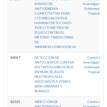
ENSAYO DE
Investigación E
ANTIGENEMIA
Enfermedades
CUANTITATIVA PARA
Tropicales
CITOMEGALOVIRUS
HUMANO DETECTADO
POR CITOMETRÍA DE
FLUJO CONTRA EL
MÉTODO TRADICIONAL
DE
INMUNOFLUORESCENCIA
B4057
DETECCIÓN DE
Centro De
ANTICUERPOS CONTRA
Investigación E
DISTINTOS ARBOVIRUS
Enfermedades
EN MURCIÉLAGOS
Tropicales
NEOTROPICALES
ASOCIADOS A ZONAS
SEMI-URBANAS Y
RURALES
B2325
INFECCIÓN DE
Centro De
MACRÓFAGOS Y
Investigación E