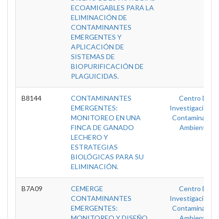
ECOAMIGABLES PARA LA
ELIMINACIÓN DE
CONTAMINANTES
EMERGENTES Y
APLICACIÓN DE
SISTEMAS DE
BIOPURIFICACIÓN DE
PLAGUICIDAS.
B8144
CONTAMINANTES
Centro De
EMERGENTES:
Investigación E
MONITOREO EN UNA
Contaminacion
FINCA DE GANADO
Ambiental
LECHERO Y
ESTRATEGIAS
BIOLÓGICAS PARA SU
ELIMINACIÓN.
B7A09
CEMERGE
Centro De
CONTAMINANTES
Investigación E
EMERGENTES:
Contaminacion
MONITOREO Y DISEÑO
Ambiental