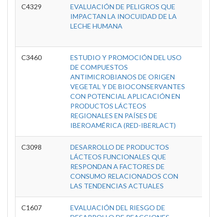
C4329
EVALUACIÓN DE PELIGROS QUE
C
IMPACTAN LA INOCUIDAD DE LA
Inve
LECHE HUMANA
Tec
A
C3460
ESTUDIO Y PROMOCIÓN DEL USO
C
DE COMPUESTOS
Inve
ANTIMICROBIANOS DE ORIGEN
Tec
VEGETAL Y DE BIOCONSERVANTES
A
CON POTENCIAL APLICACIÓN EN
PRODUCTOS LÁCTEOS
REGIONALES EN PAÍSES DE
IBEROAMÉRICA (RED-IBERLACT)
C3098
DESARROLLO DE PRODUCTOS
C
LÁCTEOS FUNCIONALES QUE
Inve
RESPONDAN A FACTORES DE
Tec
CONSUMO RELACIONADOS CON
A
LAS TENDENCIAS ACTUALES
C1607
EVALUACIÓN DEL RIESGO DE
C