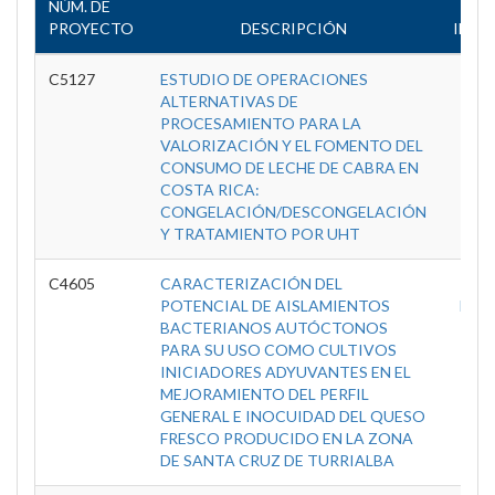
NÚM. DE
UN
PROYECTO
DESCRIPCIÓN
INVE
C5127
ESTUDIO DE OPERACIONES
C
ALTERNATIVAS DE
Inve
PROCESAMIENTO PARA LA
Tec
VALORIZACIÓN Y EL FOMENTO DEL
A
CONSUMO DE LECHE DE CABRA EN
COSTA RICA:
CONGELACIÓN/DESCONGELACIÓN
Y TRATAMIENTO POR UHT
C4605
CARACTERIZACIÓN DEL
C
POTENCIAL DE AISLAMIENTOS
Inves
BACTERIANOS AUTÓCTONOS
Enf
PARA SU USO COMO CULTIVOS
Tr
INICIADORES ADYUVANTES EN EL
MEJORAMIENTO DEL PERFIL
GENERAL E INOCUIDAD DEL QUESO
FRESCO PRODUCIDO EN LA ZONA
DE SANTA CRUZ DE TURRIALBA