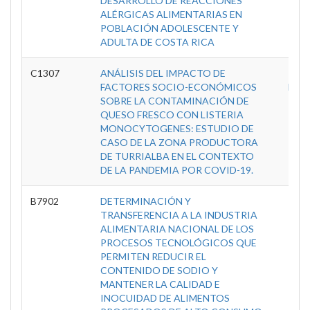
DESARROLLO DE REACCIONES
Inve
ALÉRGICAS ALIMENTARIAS EN
Tec
POBLACIÓN ADOLESCENTE Y
A
ADULTA DE COSTA RICA
C1307
ANÁLISIS DEL IMPACTO DE
C
FACTORES SOCIO-ECONÓMICOS
Inves
SOBRE LA CONTAMINACIÓN DE
Enf
QUESO FRESCO CON LISTERIA
Tr
MONOCYTOGENES: ESTUDIO DE
CASO DE LA ZONA PRODUCTORA
DE TURRIALBA EN EL CONTEXTO
DE LA PANDEMIA POR COVID-19.
B7902
DETERMINACIÓN Y
C
TRANSFERENCIA A LA INDUSTRIA
Inve
ALIMENTARIA NACIONAL DE LOS
Tec
PROCESOS TECNOLÓGICOS QUE
A
PERMITEN REDUCIR EL
CONTENIDO DE SODIO Y
MANTENER LA CALIDAD E
INOCUIDAD DE ALIMENTOS