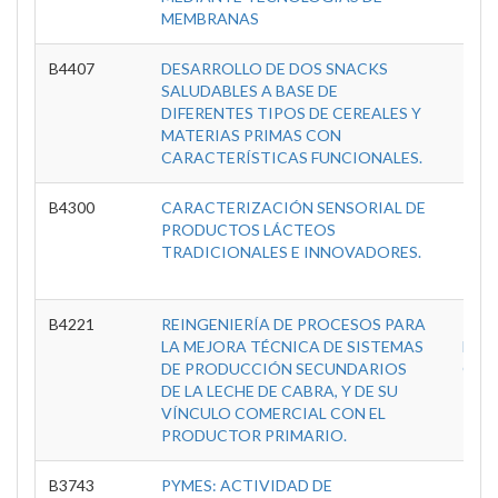
MEMBRANAS
B4407
DESARROLLO DE DOS SNACKS
C
SALUDABLES A BASE DE
Inve
DIFERENTES TIPOS DE CEREALES Y
Tec
MATERIAS PRIMAS CON
A
CARACTERÍSTICAS FUNCIONALES.
B4300
CARACTERIZACIÓN SENSORIAL DE
C
PRODUCTOS LÁCTEOS
Inve
TRADICIONALES E INNOVADORES.
Tec
A
B4221
REINGENIERÍA DE PROCESOS PARA
E
LA MEJORA TÉCNICA DE SISTEMAS
Expe
DE PRODUCCIÓN SECUNDARIOS
Gana
DE LA LECHE DE CABRA, Y DE SU
Alf
VÍNCULO COMERCIAL CON EL
PRODUCTOR PRIMARIO.
B3743
PYMES: ACTIVIDAD DE
C