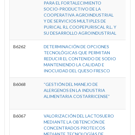
PARA EL FORTALECIMIENTO
A
SOCIO-PRODUCTIVO DE LA
COOPERATIVA AGROINDUSTRIAL
Y DE SERVICIOS MULTIPLES DE
PURICAL R.L COOPEPURISCAL R.L. Y
SU DESARROLLO AGROINDUSTRIAL
B6262
DETERMINACIÓN DE OPCIONES
C
TECNOLÓGICAS QUE PERMITAN
Inve
REDUCIR EL CONTENIDO DE SODIO
Tec
MANTENIENDO LA CALIDAD E
A
INOCUIDAD DEL QUESO FRESCO
B6068
“GESTIÓN DEL MANEJO DE
C
ALERGENOS EN LA INDUSTRIA
Inve
ALIMENTARIA COSTARRICENSE”
Tec
A
B6067
VALORIZACIÓN DEL LACTOSUERO
C
MEDIANTE LA OBTENCIÓN DE
Inve
CONCENTRADOS PROTEICOS
Tec
MEDIANTE TECNOLOGÍAS DE
A