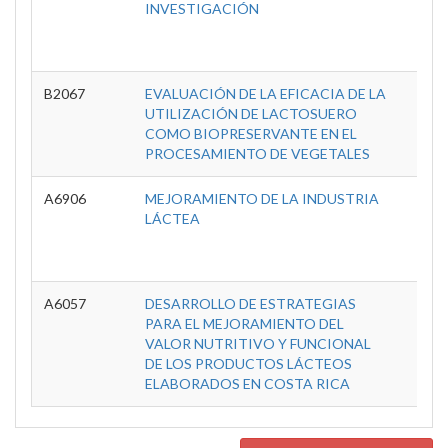
INVESTIGACIÓN
Inve
Tec
A
B2067
EVALUACIÓN DE LA EFICACIA DE LA
C
UTILIZACIÓN DE LACTOSUERO
Inve
COMO BIOPRESERVANTE EN EL
Tec
PROCESAMIENTO DE VEGETALES
A
A6906
MEJORAMIENTO DE LA INDUSTRIA
C
LÁCTEA
Inve
Tec
A
A6057
DESARROLLO DE ESTRATEGIAS
C
PARA EL MEJORAMIENTO DEL
Inve
VALOR NUTRITIVO Y FUNCIONAL
Tec
DE LOS PRODUCTOS LÁCTEOS
A
ELABORADOS EN COSTA RICA