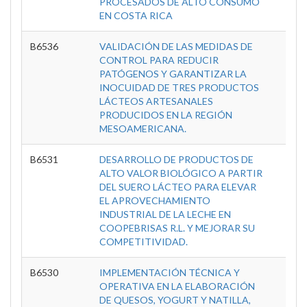
PROCESADOS DE ALTO CONSUMO
EN COSTA RICA
B6536
VALIDACIÓN DE LAS MEDIDAS DE
C
CONTROL PARA REDUCIR
Inve
PATÓGENOS Y GARANTIZAR LA
Tec
INOCUIDAD DE TRES PRODUCTOS
A
LÁCTEOS ARTESANALES
PRODUCIDOS EN LA REGIÓN
MESOAMERICANA.
B6531
DESARROLLO DE PRODUCTOS DE
C
ALTO VALOR BIOLÓGICO A PARTIR
Inve
DEL SUERO LÁCTEO PARA ELEVAR
Tec
EL APROVECHAMIENTO
A
INDUSTRIAL DE LA LECHE EN
COOPEBRISAS R.L. Y MEJORAR SU
COMPETITIVIDAD.
B6530
IMPLEMENTACIÓN TÉCNICA Y
C
OPERATIVA EN LA ELABORACIÓN
Inve
DE QUESOS, YOGURT Y NATILLA,
Tec