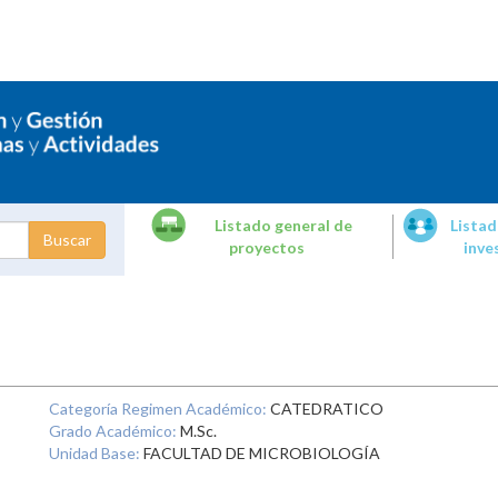
Listado general de
Listad
proyectos
inve
dades de
tigación
Categoría Regimen Académico:
CATEDRATICO
Grado Académico:
M.Sc.
Unidad Base:
FACULTAD DE MICROBIOLOGÍA