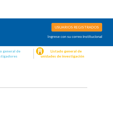
USUARIOS REGISTRADOS
Ingrese con su correo institucional
o general de
Listado general de
stigadores
unidades de investigación