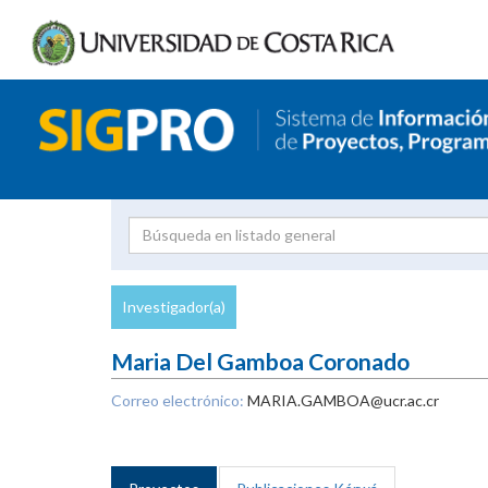
Investigador
Uni
Proyecto
Investigador(a)
inves
Maria Del Gamboa Coronado
Correo electrónico:
MARIA.GAMBOA@ucr.ac.cr