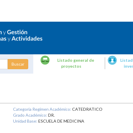
Listado general de
Listad
proyectos
inve
dades de
tigación
Categoría Regimen Académico:
CATEDRATICO
Grado Académico:
DR.
Unidad Base:
ESCUELA DE MEDICINA