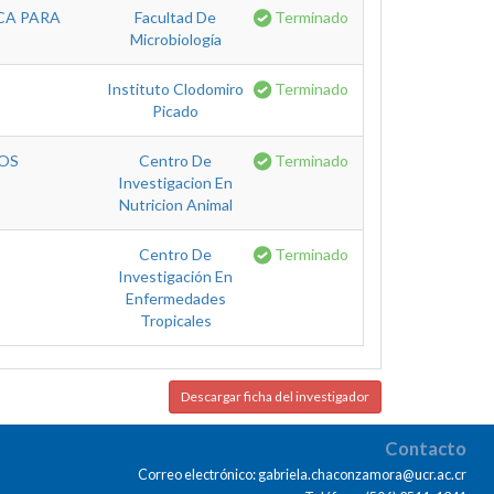
CA PARA
Facultad De
Terminado
Microbiología
Instituto Clodomiro
Terminado
Picado
ROS
Centro De
Terminado
Investigacion En
Nutricion Animal
Centro De
Terminado
Investigación En
Enfermedades
Tropicales
Descargar ficha del investigador
Contacto
Correo electrónico: gabriela.chaconzamora@ucr.ac.cr