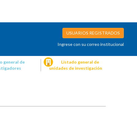
USUARIOS REGISTRADOS
Ingrese con su correo institucional
o general de
Listado general de
stigadores
unidades de investigación