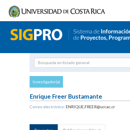
Investigador
Uni
Proyecto
Investigador(a)
inves
Enrique Freer Bustamante
Correo electrónico:
ENRIQUE.FREER@ucr.ac.cr