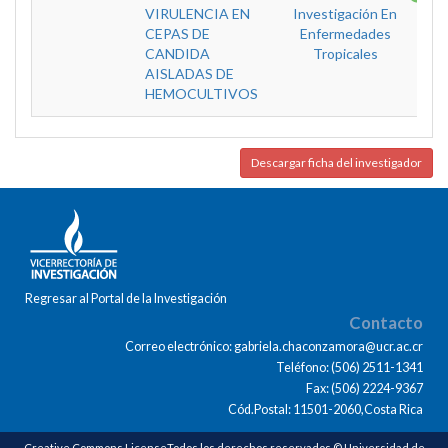
VIRULENCIA EN
Investigación En
CEPAS DE
Enfermedades
CANDIDA
Tropicales
AISLADAS DE
HEMOCULTIVOS
Descargar ficha del investigador
Regresar al Portal de la Investigación
Contacto
Correo electrónico: gabriela.chaconzamora@ucr.ac.cr
Teléfono: (506) 2511-1341
Fax: (506) 2224-9367
Cód.Postal: 11501-2060,Costa Rica
Creative Commons LicenseTodos los derechos reservados © Universidad de