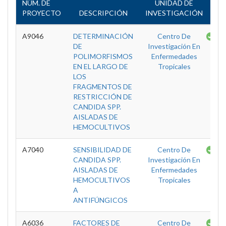
NÚM. DE
UNIDAD DE
PROYECTO
DESCRIPCIÓN
INVESTIGACIÓN
ES
A9046
DETERMINACIÓN
Centro De
Te
DE
Investigación En
POLIMORFISMOS
Enfermedades
EN EL LARGO DE
Tropicales
LOS
FRAGMENTOS DE
RESTRICCIÓN DE
CANDIDA SPP.
AISLADAS DE
HEMOCULTIVOS
A7040
SENSIBILIDAD DE
Centro De
Te
CANDIDA SPP.
Investigación En
AISLADAS DE
Enfermedades
HEMOCULTIVOS
Tropicales
A
ANTIFÚNGICOS
A6036
FACTORES DE
Centro De
Te