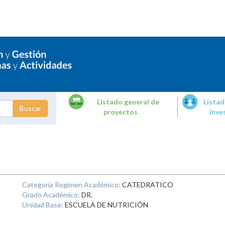
Listado general de
Listad
proyectos
inve
dades de
tigación
Categoría Regimen Académico:
CATEDRATICO
Grado Académico:
DR.
Unidad Base:
ESCUELA DE NUTRICIÓN