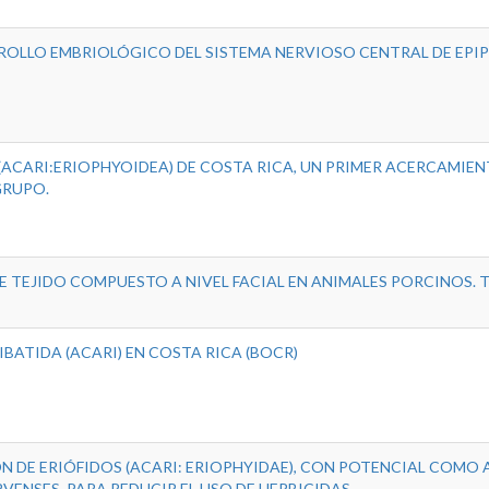
OLLO EMBRIOLÓGICO DEL SISTEMA NERVIOSO CENTRAL DE EPI
 (ACARI:ERIOPHYOIDEA) DE COSTA RICA, UN PRIMER ACERCAMIE
GRUPO.
E TEJIDO COMPUESTO A NIVEL FACIAL EN ANIMALES PORCINOS.
BATIDA (ACARI) EN COSTA RICA (BOCR)
ÓN DE ERIÓFIDOS (ACARI: ERIOPHYIDAE), CON POTENCIAL COMO
VENSES, PARA REDUCIR EL USO DE HERBICIDAS