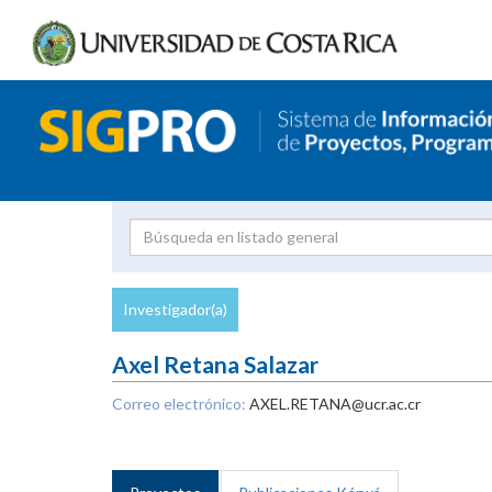
Investigador
Uni
Proyecto
Investigador(a)
inves
Axel Retana Salazar
Correo electrónico:
AXEL.RETANA@ucr.ac.cr