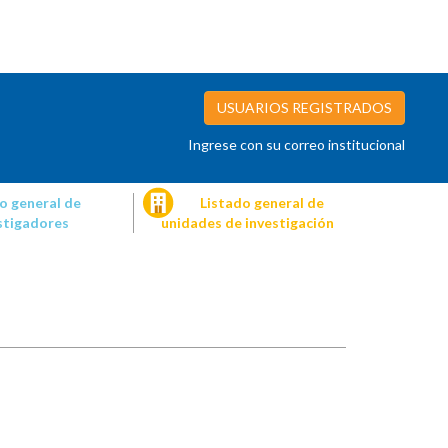
USUARIOS REGISTRADOS
Ingrese con su correo institucional
o general de
Listado general de
stigadores
unidades de investigación