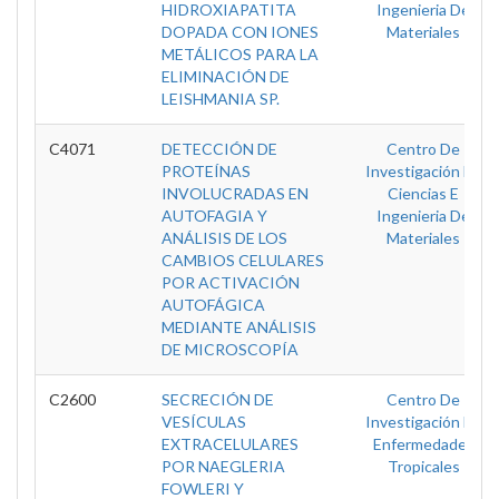
HIDROXIAPATITA
Ingenieria De
DOPADA CON IONES
Materiales
METÁLICOS PARA LA
ELIMINACIÓN DE
LEISHMANIA SP.
C4071
DETECCIÓN DE
Centro De
PROTEÍNAS
Investigación En
INVOLUCRADAS EN
Ciencias E
AUTOFAGIA Y
Ingenieria De
ANÁLISIS DE LOS
Materiales
CAMBIOS CELULARES
POR ACTIVACIÓN
AUTOFÁGICA
MEDIANTE ANÁLISIS
DE MICROSCOPÍA
C2600
SECRECIÓN DE
Centro De
VESÍCULAS
Investigación En
EXTRACELULARES
Enfermedades
POR NAEGLERIA
Tropicales
FOWLERI Y