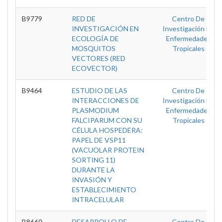
B9779
RED DE
Centro De
INVESTIGACIÓN EN
Investigación En
ECOLOGÍA DE
Enfermedades
MOSQUITOS
Tropicales
VECTORES (RED
ECOVECTOR)
B9464
ESTUDIO DE LAS
Centro De
INTERACCIONES DE
Investigación En
PLASMODIUM
Enfermedades
FALCIPARUM CON SU
Tropicales
CÉLULA HOSPEDERA:
PAPEL DE VSP11
(VACUOLAR PROTEIN
SORTING 11)
DURANTE LA
INVASIÓN Y
ESTABLECIMIENTO
INTRACELULAR
B8660
DESARROLLO DE
Centro De