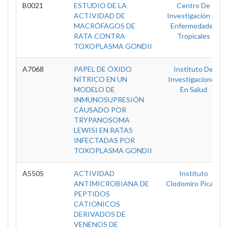
B0021
ESTUDIO DE LA
Centro De
ACTIVIDAD DE
Investigación En
MACRÓFAGOS DE
Enfermedades
RATA CONTRA
Tropicales
TOXOPLASMA GONDII
A7068
PAPEL DE ÓXIDO
Instituto De
NÍTRICO EN UN
Investigaciones
MODELO DE
En Salud
INMUNOSUPRESIÓN
CAUSADO POR
TRYPANOSOMA
LEWISI EN RATAS
INFECTADAS POR
TOXOPLASMA GONDII
A5505
ACTIVIDAD
Instituto
ANTIMICROBIANA DE
Clodomiro Picado
PEPTIDOS
CATIONICOS
DERIVADOS DE
VENENOS DE