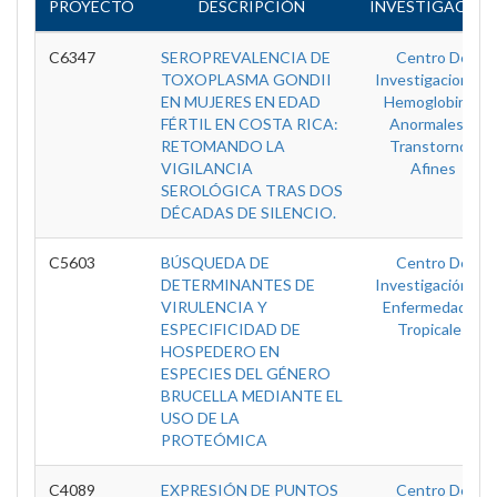
PROYECTO
DESCRIPCIÓN
INVESTIGACIÓN
C6347
SEROPREVALENCIA DE
Centro De
TOXOPLASMA GONDII
Investigacion En
EN MUJERES EN EDAD
Hemoglobinas
FÉRTIL EN COSTA RICA:
Anormales Y
RETOMANDO LA
Transtornos
VIGILANCIA
Afines
SEROLÓGICA TRAS DOS
DÉCADAS DE SILENCIO.
C5603
BÚSQUEDA DE
Centro De
DETERMINANTES DE
Investigación En
VIRULENCIA Y
Enfermedades
ESPECIFICIDAD DE
Tropicales
HOSPEDERO EN
ESPECIES DEL GÉNERO
BRUCELLA MEDIANTE EL
USO DE LA
PROTEÓMICA
C4089
EXPRESIÓN DE PUNTOS
Centro De