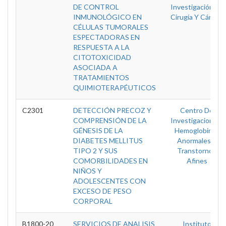
DE CONTROL
Investigación En
INMUNOLÓGICO EN
Cirugía Y Cáncer
CÉLULAS TUMORALES
ESPECTADORAS EN
RESPUESTA A LA
CITOTOXICIDAD
ASOCIADA A
TRATAMIENTOS
QUIMIOTERAPÉUTICOS
C2301
DETECCIÓN PRECOZ Y
Centro De
COMPRENSIÓN DE LA
Investigacion En
GÉNESIS DE LA
Hemoglobinas
DIABETES MELLITUS
Anormales Y
TIPO 2 Y SUS
Transtornos
COMORBILIDADES EN
Afines
NIÑOS Y
ADOLESCENTES CON
EXCESO DE PESO
CORPORAL
B1800-20
SERVICIOS DE ANALISIS
Instituto