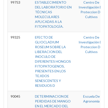
99753
ESTABLECIMIENTO
Centro De
DEL LABORATORIO EN
Investigación De
TÉCNICAS
Proteccion De
MOLECULARES
Cultivos
APLICADAS A LA
FITOPATOLOGÍA.
99325
EFECTO DE
Centro De
GLIOCLADIUM
Investigación De
ROSEUM SOBRE LA
Proteccion De
LIBERACION DEL
Cultivos
INOCULO DE
DIFERENTES HONGOS
FITOPATOGENOS,
PRESENTES EN LOS
TEJIDOS
SENESCENTES Y
RESIDUOS D
90045
DETERMINACION DE
Escuela De
PERDIDAS DE MANGO
Agronomía
EN EL MERCADO DEL