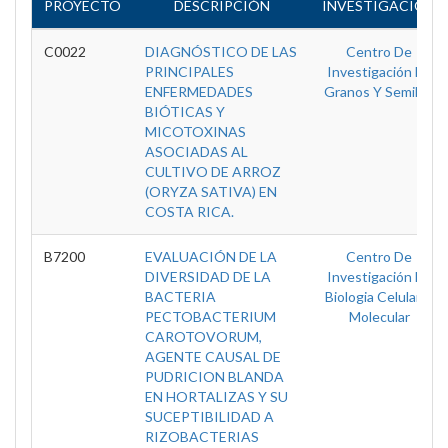
PROYECTO
DESCRIPCIÓN
INVESTIGACIÓN
C0022
DIAGNÓSTICO DE LAS
Centro De
PRINCIPALES
Investigación En
ENFERMEDADES
Granos Y Semillas
BIÓTICAS Y
MICOTOXINAS
ASOCIADAS AL
CULTIVO DE ARROZ
(ORYZA SATIVA) EN
COSTA RICA.
B7200
EVALUACIÓN DE LA
Centro De
DIVERSIDAD DE LA
Investigación En
BACTERIA
Biologia Celular Y
PECTOBACTERIUM
Molecular
CAROTOVORUM,
AGENTE CAUSAL DE
PUDRICION BLANDA
EN HORTALIZAS Y SU
SUCEPTIBILIDAD A
RIZOBACTERIAS