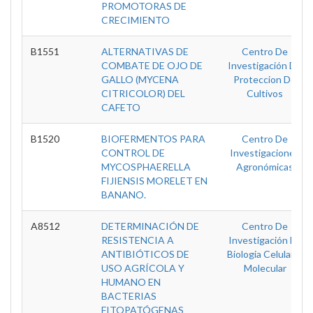
PROMOTORAS DE
CRECIMIENTO
B1551
ALTERNATIVAS DE
Centro De
COMBATE DE OJO DE
Investigación De
GALLO (MYCENA
Proteccion De
CITRICOLOR) DEL
Cultivos
CAFETO
B1520
BIOFERMENTOS PARA
Centro De
CONTROL DE
Investigaciones
MYCOSPHAERELLA
Agronómicas
FIJIENSIS MORELET EN
BANANO.
A8512
DETERMINACIÓN DE
Centro De
RESISTENCIA A
Investigación En
ANTIBIÓTICOS DE
Biologia Celular Y
USO AGRÍCOLA Y
Molecular
HUMANO EN
BACTERIAS
FITOPATÓGENAS