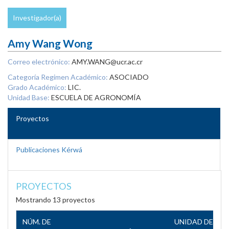
Investigador(a)
Amy Wang Wong
Correo electrónico:
AMY.WANG@ucr.ac.cr
Categoría Regimen Académico:
ASOCIADO
Grado Académico:
LIC.
Unidad Base:
ESCUELA DE AGRONOMÍA
Proyectos
Publicaciones Kérwá
PROYECTOS
Mostrando 13 proyectos
NÚM. DE
UNIDAD DE