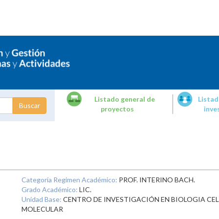
Listado general de
Listad
proyectos
inve
dades de
tigación
Categoría Regimen Académico:
PROF. INTERINO BACH.
Grado Académico:
LIC.
Unidad Base:
CENTRO DE INVESTIGACIÓN EN BIOLOGIA CEL
MOLECULAR