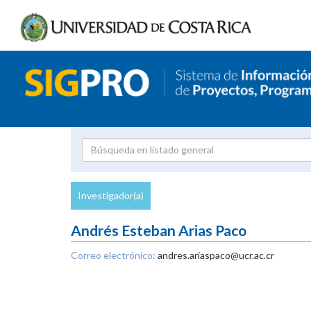
Investigador
Uni
Proyecto
Investigador(a)
inves
Andrés Esteban Arias Paco
Correo electrónico:
andres.ariaspaco@ucr.ac.cr