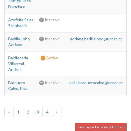
Zuñiga, Jose
Francisco
Azofeifa Salas,
Inactivo
Stephanie
Badilla Lobo,
Inactivo
adriana.badillalobo@ucr.ac.cr
Adriana
Baldioceda
Activo
Villarreal,
Andres
Barquero
Inactivo
elias.barquerocalvo@ucr.ac.cr
Calvo, Elias
«
1
2
3
4
»
Descargar Ficha de la Unidad