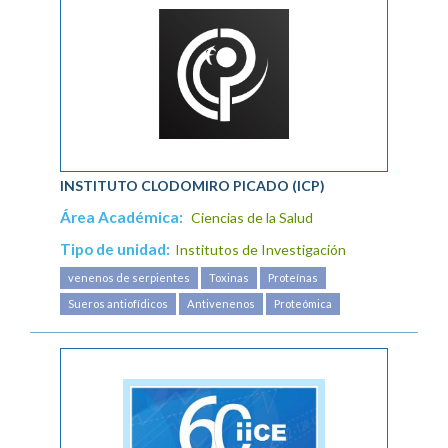
INSTITUTO CLODOMIRO PICADO (ICP)
Área Académica:
Ciencias de la Salud
Tipo de unidad:
Institutos de Investigación
venenos de serpientes
Toxinas
Proteínas
Sueros antiofídicos
Antivenenos
Proteómica