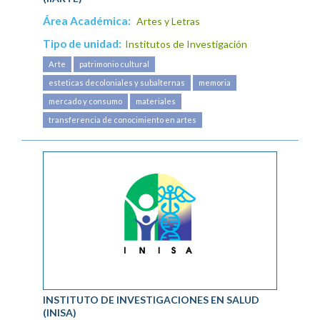
Área Académica:
Artes y Letras
Tipo de unidad:
Institutos de Investigación
Arte
patrimonio cultural
esteticas decoloniales y subalternas
memoria
mercado y consumo
materiales
transferencia de conocimiento en artes
INSTITUTO DE INVESTIGACIONES EN SALUD
(INISA)