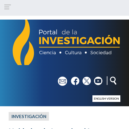
Pasar al contenido principal
em
fb
tw
yt
ENGLISH VERSION
INVESTIGACIÓN