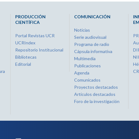
PRODUCCIÓN
COMUNICACIÓN
IN
CIENTÍFICA
EM
Noticias
Portal Revistas UCR
P
Serie audiovisual
UCRIndex
Au
Programa de radio
Repositorio Institucional
DI
Cápsula informativa
Bibliotecas
NI
Multimedia
Editorial
Hé
Publicaciones
ura
CR
Agenda
Comunicados
Proyectos destacados
Artículos destacados
Foro de la investigación