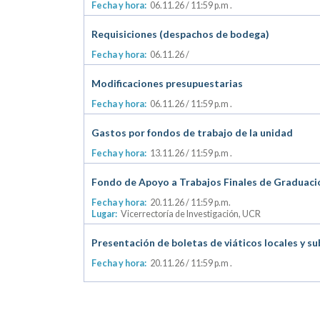
Fecha y hora:
06.11.26
/ 11:59 p.m .
Requisiciones (despachos de bodega)
Fecha y hora:
06.11.26
/
Modificaciones presupuestarias
Fecha y hora:
06.11.26
/ 11:59 p.m .
Gastos por fondos de trabajo de la unidad
Fecha y hora:
13.11.26
/ 11:59 p.m .
Fondo de Apoyo a Trabajos Finales de Graduaci
Fecha y hora:
20.11.26
/ 11:59 p.m.
Lugar:
Vicerrectoría de Investigación, UCR
Presentación de boletas de viáticos locales y su
Fecha y hora:
20.11.26
/ 11:59 p.m .