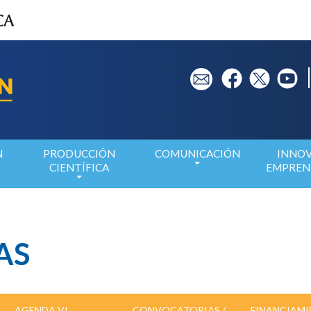
em
fb
tw
yt
N
PRODUCCIÓN
COMUNICACIÓN
INNOV
CIENTÍFICA
EMPREN
AS
AGENDA VI
CONVOCATORIAS /
FINANCIAM