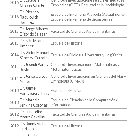
Dr. Esteban
Centro de Investigaciones en Enfermedades
2016
Tropicales (CIET), Facultad de Microbiología
Chaves Olarte
Dr. Ricardo
Escuela de Ingeniería Agrícola (Actualmente
2016
Radulovich
Escuela de Ingeniería de Biosistemas)
Ramírez
Dr. Jorge Alberto
2015
Facultad de Ciencias Agroalimentarias
Elizondo Salazar
Dr. Iván Molina
2015
Escuela de Historia
Jiménez
Dr. Víctor Manuel
2014
Escuela de Filología, Literatura y Lingüística
Sánchez Corrales
Dr. Joseph Várilly
Centro de Investigaciones Matemáticas y
2014
Metamatemáticas
Boyle
Dr. Jorge Cortés
Centro de Investigación en Ciencias del Mar y
2014
Limnología (CIMAR)
Núñez
Dr. Jaime
2013
Escuela de Medicina
Fornaguera Trías
Dr. Marcelo
Escuela de Ciencias de la Computación e
2013
Informática
Jenkins Coronas
Dr. Luis Felipe
2012
Facultad de Ciencias Agroalimentarias
Arauz Cavallini
Dr. Ronny Viales
2012
Escuela de Historia
Hurtado
Dra. Carla