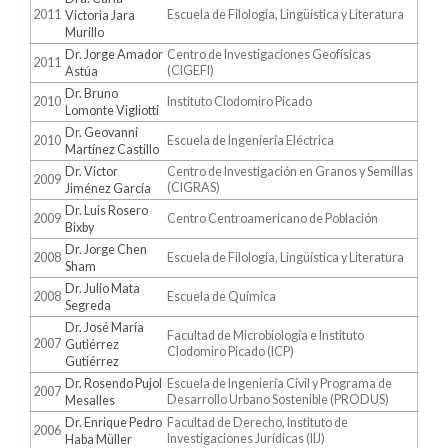
2011
Escuela de Filología, Lingüística y Literatura
Victoria Jara
Murillo
Dr. Jorge Amador
Centro de Investigaciones Geofísicas
2011
(CIGEFI)
Astúa
Dr. Bruno
2010
Instituto Clodomiro Picado
Lomonte Vigliotti
Dr. Geovanni
2010
Escuela de Ingeniería Eléctrica
Martínez Castillo
Dr. Víctor
Centro de Investigación en Granos y Semillas
2009
(CIGRAS)
Jiménez García
Dr. Luis Rosero
2009
Centro Centroamericano de Población
Bixby
Dr. Jorge Chen
2008
Escuela de Filología, Lingüística y Literatura
Sham
Dr. Julio Mata
2008
Escuela de Química
Segreda
Dr. José María
Facultad de Microbiología e Instituto
2007
Gutiérrez
Clodomiro Picado (ICP)
Gutiérrez
Dr. Rosendo Pujol
Escuela de Ingeniería Civil y Programa de
2007
Desarrollo Urbano Sostenible (PRODUS)
Mesalles
Dr. Enrique Pedro
Facultad de Derecho, Instituto de
2006
Investigaciones Jurídicas (IIJ)
Haba Müller