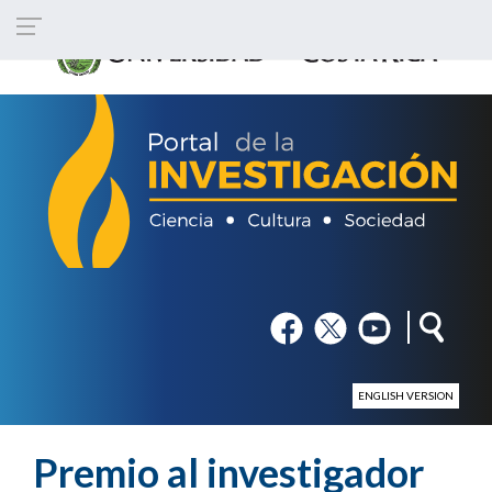
Pasar al contenido principal
em
fb
tw
yt
ENGLISH VERSION
Premio al investigador