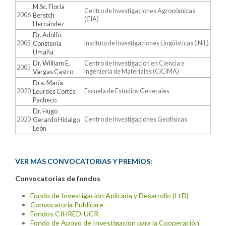
M.Sc. Floria
Centro de Investigaciones Agronómicas
2006
Berstch
(CIA)
Hernández
Dr. Adolfo
2005
Instituto de Investigaciones Lingüísticas (INIL)
Constenla
Umaña
Dr. William E.
Centro de Investigación en Ciencia e
2005
Ingeniería de Materiales (CICIMA)
Vargas Castro
Dra. María
2020
Escuela de Estudios Generales
Lourdes Cortés
Pacheco
Dr. Hugo
2020
Centro de Investigaciones Geofísicas
Gerardo Hidalgo
León
VER MÁS CONVOCATORIAS Y PREMIOS:
Convocatorias de fondos
Fondo de Investigación Aplicada y Desarrollo (I+D)
Convocatoria Publicare
Fondos CIHRED-UCR
Fondo de Apoyo de Investigación para la Cooperación