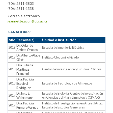
(506) 2511-3803
(506) 2511-1338
Correo electrónico
jeannette.acon@ucr.ac.cr
GANADORES:
Año
Persona(s)
Unidad o Institución
Dr. Orlando
2019
Escuela de Ingeniería Eléctrica
Arrieta Orozco
Dr. Alberto Alape
2019
Instituto Clodomiro Picado
Girón
Dra. Juliana
2018
Centro de Investigación y Estudios Políticos
Martínez
Franzoni
Dra. Patricia
2018
Escuela de Tecnología de Alimentos
Esquivel
Rodríguez
Dr. Ingo S.
Escuela de Biología, Centro de Investigación
2017
en Ciencias del Mar y Limnología (CIMAR)
Wehrtmann
Dra. Patricia
Instituto de Investigaciones en Artes (IIArte),
2017
Escuela de Estudios Generales
Fumero Vargas