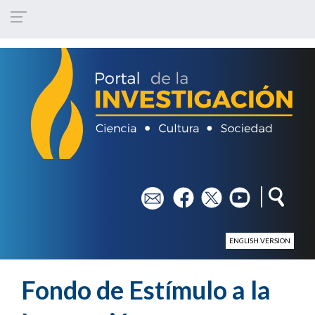
Pasar al contenido principal
em
fb
tw
yt
ENGLISH VERSION
Fondo de Estímulo a la