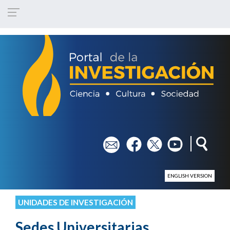
Pasar al contenido principal
em
fb
tw
yt
ENGLISH VERSION
UNIDADES DE INVESTIGACIÓN
Sedes Universitarias