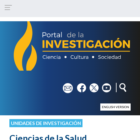
Pasar al contenido principal
em
fb
tw
yt
ENGLISH VERSION
UNIDADES DE INVESTIGACIÓN
Ciencias de la Salud