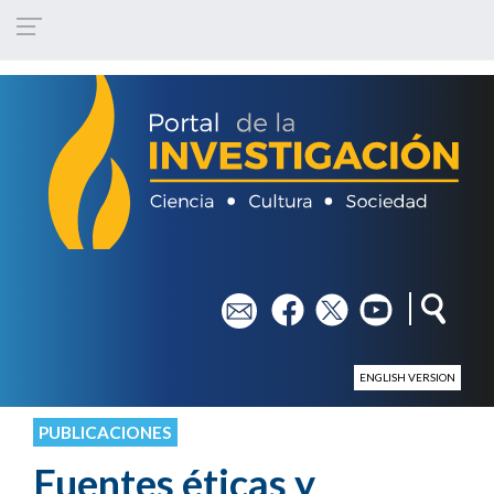
Pasar al contenido principal
em
fb
tw
yt
ENGLISH VERSION
PUBLICACIONES
Fuentes éticas y