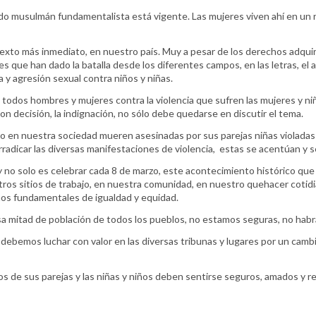
ndo musulmán fundamentalista está vigente. Las mujeres viven ahí en un r
xto más inmediato, en nuestro país. Muy a pesar de los derechos adquir
que han dado la batalla desde los diferentes campos, en las letras, el ar
 y agresión sexual contra niños y niñas.
 todos hombres y mujeres contra la violencia que sufren las mujeres y n
on decisión, la indignación, no sólo debe quedarse en discutir el tema.
 en nuestra sociedad mueren asesinadas por sus parejas niñas violadas 
rradicar las diversas manifestaciones de violencia, estas se acentúan y s
y no solo es celebrar cada 8 de marzo, este acontecimiento histórico que
s sitios de trabajo, en nuestra comunidad, en nuestro quehacer cotidiano
chos fundamentales de igualdad y equidad.
a mitad de población de todos los pueblos, no estamos seguras, no habr
ebemos luchar con valor en las diversas tribunas y lugares por un cambio
s de sus parejas y las niñas y niños deben sentirse seguros, amados y 