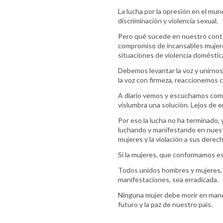
La lucha por la opresión en el mu
discriminación y violencia sexual.
Pero qué sucede en nuestro conte
compromiso de incansables mujeres 
situaciones de violencia doméstica
Debemos levantar la voz y unirnos
la voz con firmeza, reaccionemos c
A diario vemos y escuchamos como
vislumbra una solución. Lejos de e
Por eso la lucha no ha terminado, 
luchando y manifestando en nuestro
mujeres y la violación a sus dere
Si la mujeres, que conformamos es
Todos unidos hombres y mujeres, d
manifestaciones, sea erradicada.
Ninguna mujer debe morir en mano
futuro y la paz de nuestro país.