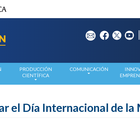
em
fb
tw
yt
N
PRODUCCIÓN
COMUNICACIÓN
INNOV
CIENTÍFICA
EMPREN
r el Día Internacional de la