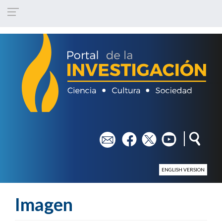
Pasar al contenido principal
em
fb
tw
yt
ENGLISH VERSION
Imagen