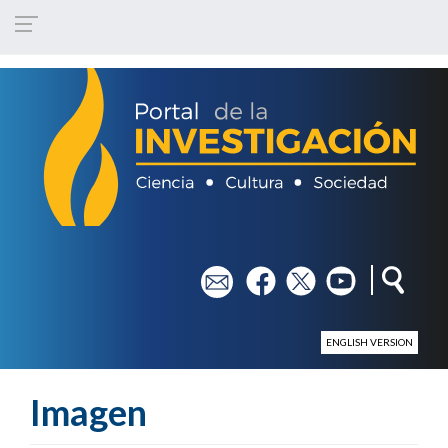
Pasar al contenido principal
em
fb
tw
yt
ENGLISH VERSION
Imagen