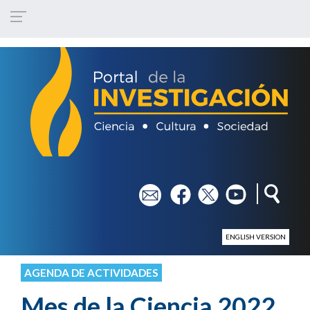
Pasar al contenido principal
em
fb
tw
yt
ENGLISH VERSION
AGENDA DE ACTIVIDADES
Mes de la Ciencia 2022