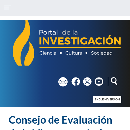
Pasar al contenido principal
em
fb
tw
yt
ENGLISH VERSION
Consejo de Evaluación