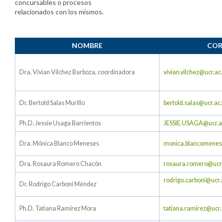
concursables o procesos
relacionados con los mismos.
NOMBRE
COR
Dra. Vivian Vílchez Barboza, coordinadora
vivian.vilchez@ucr.ac
Dr. Bertold Salas Murillo
bertold.salas@ucr.ac.
Ph.D. Jessie Usaga Barrientos
JESSIE.USAGA@ucr.a
Dra. Mónica Blanco Meneses
monica.blancomenes
Dra. Rosaura Romero Chacón
rosaura.romero@ucr.
rodrigo.carboni@ucr.
Dr. Rodrigo Carboni Méndez
Ph.D. Tatiana Ramírez Mora
tatiana.ramirez@ucr.