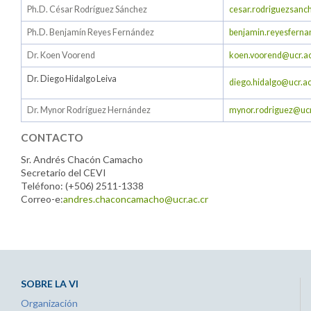
Ph.D. César Rodríguez Sánchez
cesar.rodriguezsanc
Ph.D. Benjamín Reyes Fernández
benjamin.reyesferna
Dr. Koen Voorend
koen.voorend@ucr.ac
Dr. Diego Hidalgo Leiva
diego.hidalgo@ucr.ac
Dr. Mynor Rodríguez Hernández
mynor.rodriguez@ucr
CONTACTO
Sr. Andrés Chacón Camacho
Secretario del CEVI
Teléfono: (+506) 2511-1338
Correo-e:
andres.chaconcamacho@ucr.ac.cr
SOBRE LA VI
Organización