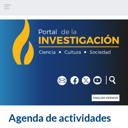
Pasar al contenido principal
em
fb
tw
yt
ENGLISH VERSION
Agenda de actividades