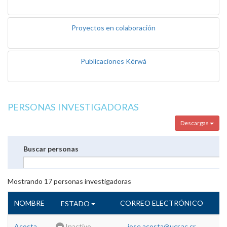
Proyectos en colaboración
Publicaciones Kérwá
PERSONAS INVESTIGADORAS
Descargas
Buscar personas
Mostrando
17
personas investigadoras
NOMBRE
CORREO ELECTRÓNICO
ESTADO
Acosta
Inactivo
jose.acosta@ucr.ac.cr