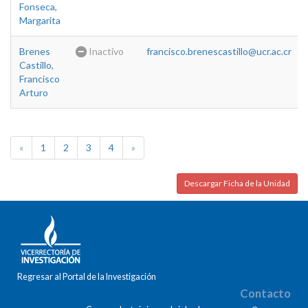
Fonseca,
Margarita
Brenes
Inactivo
francisco.brenescastillo@ucr.ac.cr
Castillo,
Francisco
Arturo
«
1
2
3
4
»
Descargar Ficha de la Unidad
Regresar al Portal de la Investigación
Contacto