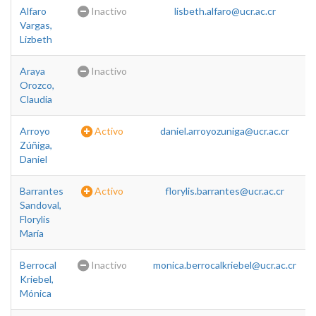
Alfaro
Inactivo
lisbeth.alfaro@ucr.ac.cr
Vargas,
Lizbeth
Araya
Inactivo
Orozco,
Claudia
Arroyo
Activo
daniel.arroyozuniga@ucr.ac.cr
Zúñiga,
Daniel
Barrantes
Activo
florylis.barrantes@ucr.ac.cr
Sandoval,
Florylis
María
Berrocal
Inactivo
monica.berrocalkriebel@ucr.ac.cr
Kriebel,
Mónica