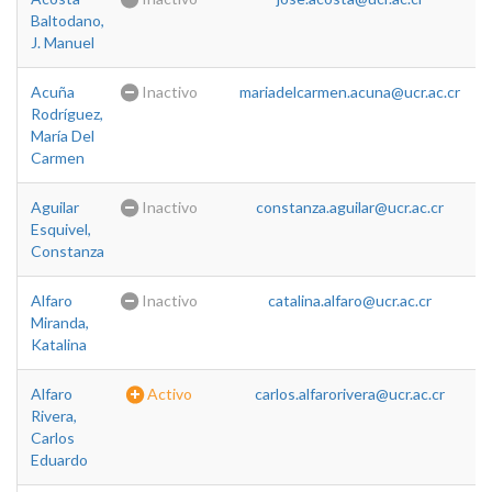
Baltodano,
J. Manuel
Acuña
Inactivo
mariadelcarmen.acuna@ucr.ac.cr
Rodríguez,
María Del
Carmen
Aguilar
Inactivo
constanza.aguilar@ucr.ac.cr
Esquivel,
Constanza
Alfaro
Inactivo
catalina.alfaro@ucr.ac.cr
Miranda,
Katalina
Alfaro
Activo
carlos.alfarorivera@ucr.ac.cr
Rivera,
Carlos
Eduardo