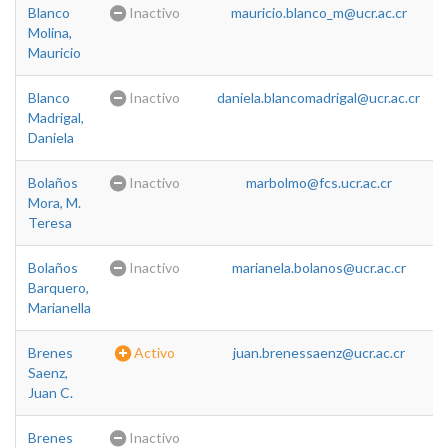
Blanco
Inactivo
mauricio.blanco_m@ucr.ac.cr
Molina,
Mauricio
Blanco
Inactivo
daniela.blancomadrigal@ucr.ac.cr
Madrigal,
Daniela
Bolaños
Inactivo
marbolmo@fcs.ucr.ac.cr
Mora, M.
Teresa
Bolaños
Inactivo
marianela.bolanos@ucr.ac.cr
Barquero,
Marianella
Brenes
Activo
juan.brenessaenz@ucr.ac.cr
Saenz,
Juan C.
Brenes
Inactivo