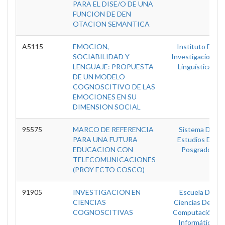
PARA EL DISE/O DE UNA
FUNCION DE DEN
OTACION SEMANTICA
A5115
EMOCION,
Instituto De
SOCIABILIDAD Y
Investigaciones
LENGUAJE: PROPUESTA
Linguísticas
DE UN MODELO
COGNOSCITIVO DE LAS
EMOCIONES EN SU
DIMENSION SOCIAL
95575
MARCO DE REFERENCIA
Sistema De
PARA UNA FUTURA
Estudios De
EDUCACION CON
Posgrado
TELECOMUNICACIONES
(PROY ECTO COSCO)
91905
INVESTIGACION EN
Escuela De
CIENCIAS
Ciencias De La
COGNOSCITIVAS
Computación E
Informática