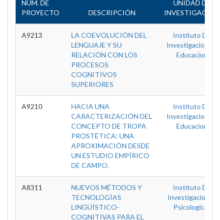
NÚM. DE
UNIDAD DE
PROYECTO
DESCRIPCIÓN
INVESTIGACIÓN
A9213
LA COEVOLUCIÓN DEL
Instituto De
LENGUAJE Y SU
Investigacion En
RELACIÓN CON LOS
Educacion
PROCESOS
COGNITIVOS
SUPERIORES
A9210
HACIA UNA
Instituto De
CARACTERIZACIÓN DEL
Investigacion En
CONCEPTO DE TROPA
Educacion
PROSTÉTICA: UNA
APROXIMACIÓN DESDE
UN ESTUDIO EMPÍRICO
DE CAMPO.
A8311
NUEVOS MÉTODOS Y
Instituto De
TECNOLOGÍAS
Investigaciones
LINGÜÍSTICO-
Psicologicas
COGNITIVAS PARA EL