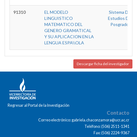
91310
EL MODELO
Sistema De
LINGUISTICO
Estudios De
MATEMATICO DEL
Posgrado
GENERO GRAMATICAL
Y SU APLICACION EN LA
LENGUA ESPA\\OLA
Descargar ficha del investigador
Regresar al Portal de la Investigación
Contacto
Correo electrónico: gabriela.chaconzamora@ucr.ac.cr
Teléfono: (506) 2511-1341
Fax: (506) 2224-9367