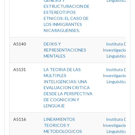
GENESIS Y
Linguísticas
ESTRUCTURACION DE
ESTEREOTIPOS
ETNICOS: EL CASO DE
LOS INMIGRANTES
NICARAGUENSES.
A5140
DEIXIS Y
Instituto De
REPRESENTACIONES
Investigaciones
MENTALES
Linguísticas
A5131
LA TEORIA DE LAS
Instituto De
MULTIPLES
Investigaciones
INTELIGENCIAS: UNA
Linguísticas
EVALUACION CRITICA
DESDE LA PERSPECTIVA
DE COGNICION Y
LENGUAJE
A5116
LINEAMIENTOS
Instituto De
TEORICOS Y
Investigaciones
METODOLOGICOS
Linguísticas