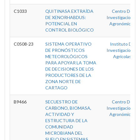
C1033
QUITINASA EXTRAÍDA
Centro De
DE XENORHABDUS:
Investigaciones
POTENCIAL EN
Agronómicas
CONTROL BIOLÓGICO
C0508-23
SISTEMA OPERATIVO
Instituto De
DE PRONÓSTICOS
Investigaciones
METEOROLÓGICOS
Agrícolas
PARA APOYAR LA TOMA
DE DECISIONES DE LOS
PRODUCTORES DE LA
ZONA NORTE DE
CARTAGO
B9466
SECUESTRO DE
Centro De
CARBONO, BIOMASA,
Investigaciones
ACTIVIDAD Y
Agronómicas
ESTRUCTURA DE LA
COMUNIDAD
MICROBIANA DEL
SUELO EN SISTEMAS