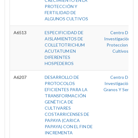
CRECIMIENTO EN LA
PROTECCIÓN Y
FERTILIDAD DE
ALGUNOS CULTIVOS
A6513
ESPECIFICIDAD DE
Centro De
AISLAMIENTOS DE
Investigación De
COLLETOTRICHUM
Proteccion De
ACUTATUM EN
Cultivos
DIFERENTES
HOSPEDEROS
A6207
DESARROLLO DE
Centro De
PROTOCOLOS
Investigación En
EFICIENTES PARA LA
Granos Y Semillas
TRANSFORMACIÓN
GENÉTICA DE
CULTIVARES
COSTARRICENSES DE
PAPAYA (CARICA
PAPAYA) CON EL FIN DE
INCREMENTA