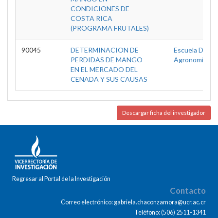
CONDICIONES DE
COSTA RICA
(PROGRAMA FRUTALES)
90045
DETERMINACION DE
Escuela De
PERDIDAS DE MANGO
Agronomía
EN EL MERCADO DEL
CENADA Y SUS CAUSAS
Descargar ficha del investigador
Regresar al Portal de la Investigación
Contacto
Correo electrónico: gabriela.chaconzamora@ucr.ac.cr
Teléfono: (506) 2511-1341