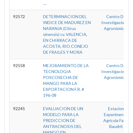
....
92572
DETERMINACION DEL
Centro De
INDICE DE MADUREZ EN
Investigaciones
NARANJA (Citrus
Agronómicas
sinensis) cv. VALENCIA,
EN CHIRRACA DE
ACOSTA, RIO CONEJO
DE FRAILES Y MORA
92558
MEJORAMIENTO DE LA
Centro De
TECNOLOGIA
Investigaciones
POSCOSECHA DE
Agronómicas
MANGO PARA LA
EXPORTACION F.R. #
196-08
92245
EVALUACION DE UN
Estacion
MODELO PARA LA
Experimental
PREDICCION DE
Agricola Fabio
ANTRACNOSIS DEL
Baudrit
MANGO EN