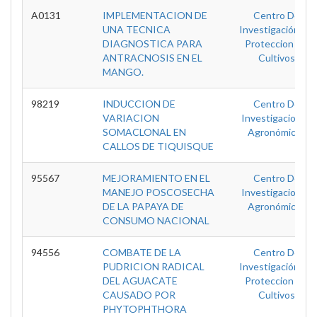
A0131
IMPLEMENTACION DE
Centro De
UNA TECNICA
Investigación De
DIAGNOSTICA PARA
Proteccion De
ANTRACNOSIS EN EL
Cultivos
MANGO.
98219
INDUCCION DE
Centro De
VARIACION
Investigaciones
SOMACLONAL EN
Agronómicas
CALLOS DE TIQUISQUE
95567
MEJORAMIENTO EN EL
Centro De
MANEJO POSCOSECHA
Investigaciones
DE LA PAPAYA DE
Agronómicas
CONSUMO NACIONAL
94556
COMBATE DE LA
Centro De
PUDRICION RADICAL
Investigación De
DEL AGUACATE
Proteccion De
CAUSADO POR
Cultivos
PHYTOPHTHORA