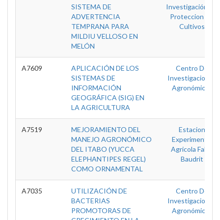
SISTEMA DE
Investigación De
ADVERTENCIA
Proteccion De
TEMPRANA PARA
Cultivos
MILDIU VELLOSO EN
MELÓN
A7609
APLICACIÓN DE LOS
Centro De
SISTEMAS DE
Investigaciones
INFORMACIÓN
Agronómicas
GEOGRÁFICA (SIG) EN
LA AGRICULTURA
A7519
MEJORAMIENTO DEL
Estacion
MANEJO AGRONÓMICO
Experimental
DEL ITABO (YUCCA
Agricola Fabio
ELEPHANTIPES REGEL)
Baudrit
COMO ORNAMENTAL
A7035
UTILIZACIÓN DE
Centro De
BACTERIAS
Investigaciones
PROMOTORAS DE
Agronómicas