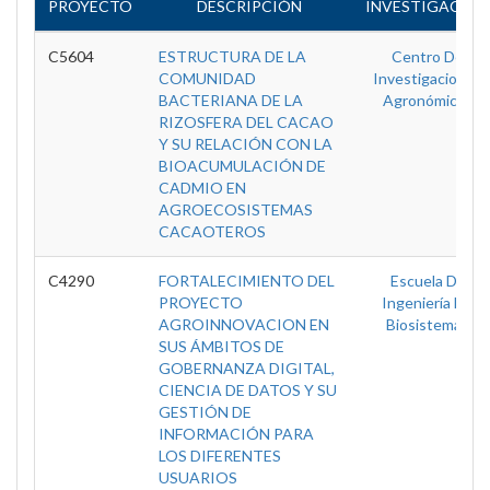
PROYECTO
DESCRIPCIÓN
INVESTIGACIÓN
C5604
ESTRUCTURA DE LA
Centro De
COMUNIDAD
Investigaciones
BACTERIANA DE LA
Agronómicas
RIZOSFERA DEL CACAO
Y SU RELACIÓN CON LA
BIOACUMULACIÓN DE
CADMIO EN
AGROECOSISTEMAS
CACAOTEROS
C4290
FORTALECIMIENTO DEL
Escuela De
PROYECTO
Ingeniería De
AGROINNOVACION EN
Biosistemas
SUS ÁMBITOS DE
GOBERNANZA DIGITAL,
CIENCIA DE DATOS Y SU
GESTIÓN DE
INFORMACIÓN PARA
LOS DIFERENTES
USUARIOS