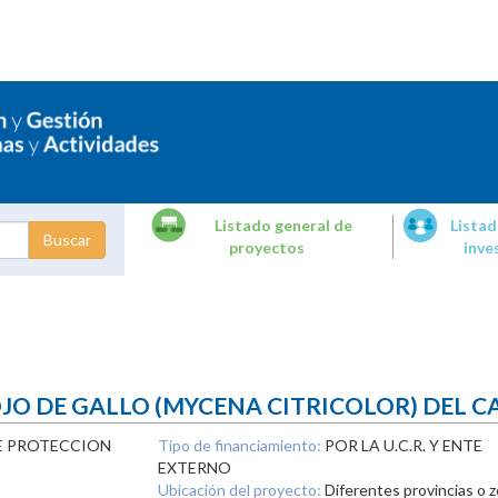
Listado general de
Listad
proyectos
inve
dades de
tigación
JO DE GALLO (MYCENA CITRICOLOR) DEL C
E PROTECCION
Tipo de financiamiento:
POR LA U.C.R. Y ENTE
EXTERNO
Ubicación del proyecto:
Diferentes provincias o z