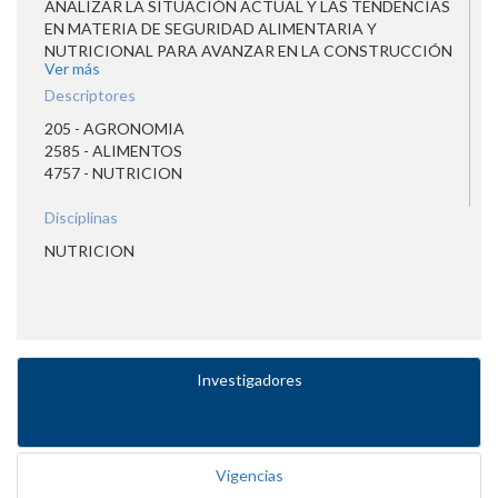
ANALIZAR LA SITUACIÓN ACTUAL Y LAS TENDENCIAS
EN MATERIA DE SEGURIDAD ALIMENTARIA Y
NUTRICIONAL PARA AVANZAR EN LA CONSTRUCCIÓN
Ver más
DE SU ABORDAJE INTEGRAL Y DEFINIR DESAFÍOS
PRIORITARIOS, ESTABLECIENDO UN ESPACIO DE
Descriptores
INTERCAMBIO DE EXPERIENCIAS Y LECCIONES
205 - AGRONOMIA
APRENDIDAS.
2585 - ALIMENTOS
4757 - NUTRICION
Disciplinas
NUTRICION
Investigadores
Vigencias