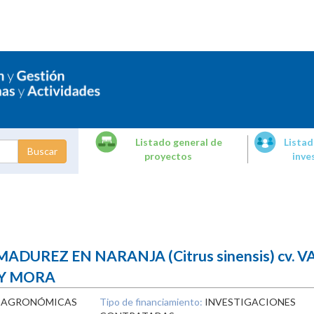
Listado general de
Listad
proyectos
inve
dades de
tigación
DUREZ EN NARANJA (Citrus sinensis) cv. 
 Y MORA
S AGRONÓMICAS
Tipo de financiamiento:
INVESTIGACIONES