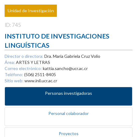
Unidad de Investigación
ID: 745
INSTITUTO DE INVESTIGACIONES
LINGUÍSTICAS
Director o directora:
Dra. María Gabriela Cruz Volio
Área:
ARTES Y LETRAS
Correo electrónico:
kattia.sancho@ucr.ac.cr
Teléfono:
(506) 2511-8405
Sitio web:
www.inil.ucr.ac.cr
Personas investigadoras
Personal colaborador
Proyectos