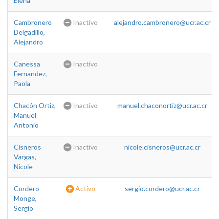
Elena
Cambronero
Inactivo
alejandro.cambronero@ucr.ac.cr
Delgadillo,
Alejandro
Canessa
Inactivo
Fernandez,
Paola
Chacón Ortiz,
Inactivo
manuel.chaconortiz@ucr.ac.cr
Manuel
Antonio
Cisneros
Inactivo
nicole.cisneros@ucr.ac.cr
Vargas,
Nicole
Cordero
Activo
sergio.cordero@ucr.ac.cr
Monge,
Sergio