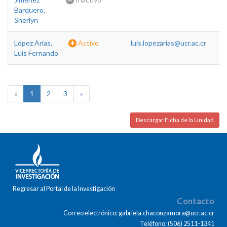
Barquero,
Sherlyn
López Arias,
Activo
luis.lopezarias@ucr.ac.cr
Luis Fernando
«
1
2
3
»
Descargar Ficha de la Unidad
Regresar al Portal de la Investigación
Contacto
Correo electrónico: gabriela.chaconzamora@ucr.ac.cr
Teléfono: (506) 2511-1341