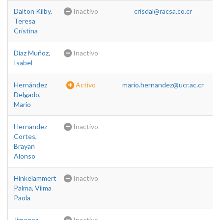
Dalton Kilby,
Inactivo
crisdal@racsa.co.cr
Teresa
Cristina
Diaz Muñoz,
Inactivo
Isabel
Hernández
Activo
mario.hernandez@ucr.ac.cr
Delgado,
Mario
Hernandez
Inactivo
Cortes,
Brayan
Alonso
Hinkelammert
Inactivo
Palma, Vilma
Paola
Jimenez
Inactivo