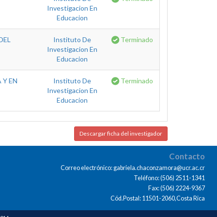
Investigacion En
Educacion
DEL
Instituto De
Terminado
Investigacion En
Educacion
 Y EN
Instituto De
Terminado
Investigacion En
Educacion
Descargar ficha del investigador
Contacto
Correo electrónico: gabriela.chaconzamora@ucr.ac.cr
Teléfono: (506) 2511-1341
Fax: (506) 2224-9367
Cód.Postal: 11501-2060,Costa Rica