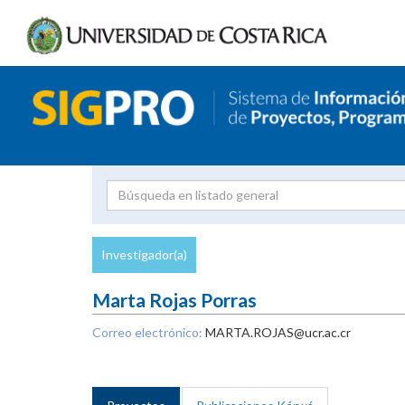
Investigador
Uni
Proyecto
Investigador(a)
inves
Marta Rojas Porras
Correo electrónico:
MARTA.ROJAS@ucr.ac.cr