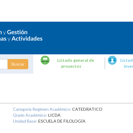
Listado general de
Listad
proyectos
inve
dades de
tigación
Categoría Regimen Académico:
CATEDRATICO
Grado Académico:
LICDA
Unidad Base:
ESCUELA DE FILOLOGÍA