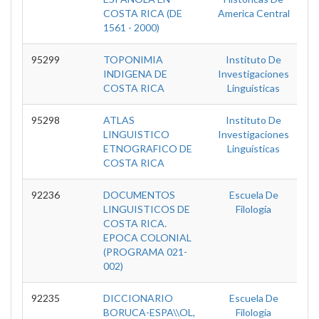
COSTA RICA (DE
America Central
1561 - 2000)
95299
TOPONIMIA
Instituto De
T
INDIGENA DE
Investigaciones
COSTA RICA
Linguísticas
95298
ATLAS
Instituto De
T
LINGUISTICO
Investigaciones
ETNOGRAFICO DE
Linguísticas
COSTA RICA
92236
DOCUMENTOS
Escuela De
T
LINGUISTICOS DE
Filología
COSTA RICA.
EPOCA COLONIAL
(PROGRAMA 021-
002)
92235
DICCIONARIO
Escuela De
T
BORUCA-ESPA\\OL,
Filología