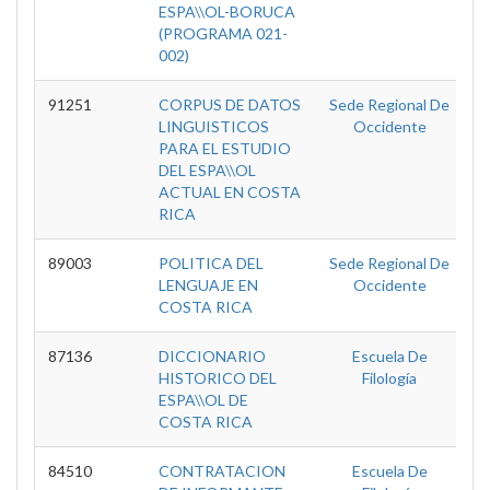
ESPA\\OL-BORUCA
(PROGRAMA 021-
002)
91251
CORPUS DE DATOS
Sede Regional De
T
LINGUISTICOS
Occidente
PARA EL ESTUDIO
DEL ESPA\\OL
ACTUAL EN COSTA
RICA
89003
POLITICA DEL
Sede Regional De
T
LENGUAJE EN
Occidente
COSTA RICA
87136
DICCIONARIO
Escuela De
T
HISTORICO DEL
Filología
ESPA\\OL DE
COSTA RICA
84510
CONTRATACION
Escuela De
T