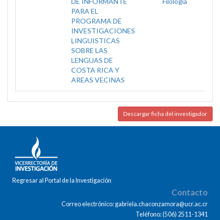
DE INFORMANTE
Filología
PARA EL
PROGRAMA DE
INVESTIGACIONES
LINGUISTICAS
SOBRE LAS
LENGUAS DE
COSTA RICA Y
AREAS VECINAS
Descargar ficha del investigador
Regresar al Portal de la Investigación
Contacto
Correo electrónico: gabriela.chaconzamora@ucr.ac.cr
Teléfono: (506) 2511-1341