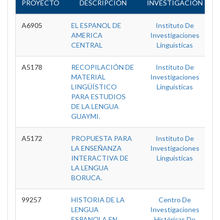
PROYECTO
DESCRIPCIÓN
INVESTIGACIÓN
E
A6905
EL ESPANOL DE
Instituto De
T
AMERICA
Investigaciones
CENTRAL
Linguísticas
A5178
RECOPILACIÓN DE
Instituto De
T
MATERIAL
Investigaciones
LINGÜÍSTICO
Linguísticas
PARA ESTUDIOS
DE LA LENGUA
GUAYMI.
A5172
PROPUESTA PARA
Instituto De
T
LA ENSEÑANZA
Investigaciones
INTERACTIVA DE
Linguísticas
LA LENGUA
BORUCA.
99257
HISTORIA DE LA
Centro De
T
LENGUA
Investigaciones
ESPANOLA EN
Históricas De