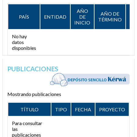
AÑO
AÑO DE
PAÍS
ENTIDAD
DE
DE
TÉRMINO
INICIO
No hay
datos
disponibles
PUBLICACIONES
Mostrando publicaciones
TÍTULO
TIPO
FECHA
PROYECTO
Para consultar
las
publicaciones