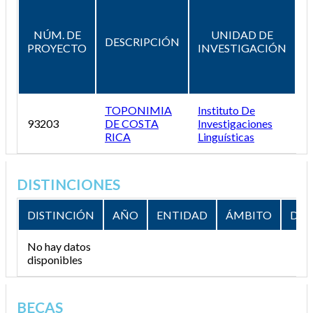
NÚM. DE
UNIDAD DE
D
DESCRIPCIÓN
PROYECTO
INVESTIGACIÓN
T
TOPONIMIA
Instituto De
93203
DE COSTA
Investigaciones
T
RICA
Linguísticas
DISTINCIONES
DISTINCIÓN
AÑO
ENTIDAD
ÁMBITO
DES
No hay datos
disponibles
BECAS