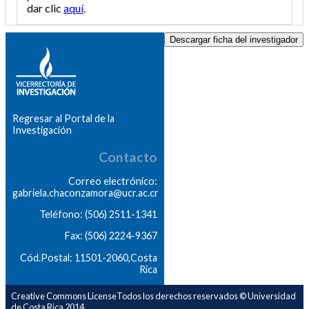
dar clic
aquí
.
Descargar ficha del investigador
Regresar al Portal de la
Investigación
Contacto
Correo electrónico:
gabriela.chaconzamora@ucr.ac.cr
Teléfono: (506) 2511-1341
Fax: (506) 2224-9367
Cód.Postal: 11501-2060,Costa
Rica
Creative Commons LicenseTodos los derechos reservados © Universidad
de Costa Rica 2014