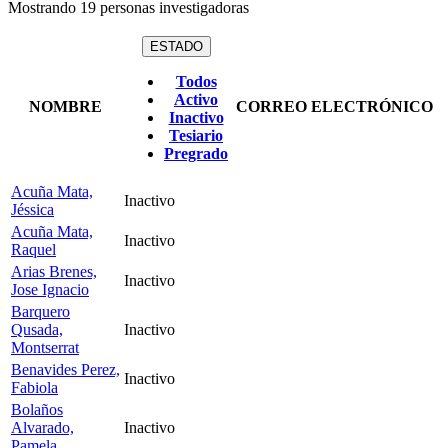
Mostrando
19
personas investigadoras
ESTADO
Todos
Activo
NOMBRE
CORREO ELECTRÓNICO
Inactivo
Tesiario
Pregrado
Acuña Mata,
Inactivo
Jéssica
Acuña Mata,
Inactivo
Raquel
Arias Brenes,
Inactivo
Jose Ignacio
Barquero
Qusada,
Inactivo
Montserrat
Benavides Perez,
Inactivo
Fabiola
Bolaños
Alvarado,
Inactivo
Pamela