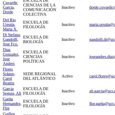
ESCUELA DE
Cuvardic
CIENCIAS DE LA
Garcia,
Inactivo
dorde.cuvardic
COMUNICACIÓN
Dorde
COLECTIVA
Del Rio
ESCUELA DE
Urrutia,
Inactivo
maria.urrutia@u
FILOLOGÍA
Maria X.
Di Stefano
ESCUELA DE
Gandolfi,
Inactivo
gandolfi.di@ucr
BIOLOGÍA
Jose Fco.
Diaz
ESCUELA DE
Gonzalez,
CIENCIAS
Inactivo
joseandres.diaz
Jose
POLÍTICAS
Andres
Flores
Solano,
SEDE REGIONAL
Activo
carol.flores@uc
Carol
DEL ATLÁNTICO
Beatriz
Garcia
ESCUELA DE
Inactivo
ali.garcia@ucr.a
Segura, Ali
FILOLOGÍA
Garita
ESCUELA DE
Hernandez,
Inactivo
flor.garita@ucr.
FILOLOGÍA
Flor
Guillen