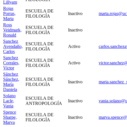
Lillyam
Rojas
ESCUELA DE
Porras,
Inactivo
marta.rojas@ucr
FILOLOGÍA
Marta
Ross
ESCUELA DE
Veidmark,
Inactivo
FILOLOGÍA
Ronald
Sanchez
ESCUELA DE
Avendaño,
Activo
carlos.sanchez
FILOLOGÍA
Carlos
Sanchez
ESCUELA DE
Corrales,
Activo
victor.sanchez@
FILOLOGÍA
Victor
Sánchez
Sánchez,
ESCUELA DE
Inactivo
maria.sanchez_
María
FILOLOGÍA
Daniela
Solano
ESCUELA DE
Lacle,
Inactivo
vania.solano@u
ANTROPOLOGÍA
Vania
Spence
ESCUELA DE
Sharpe,
Inactivo
marva.spence@u
FILOLOGÍA
Marva