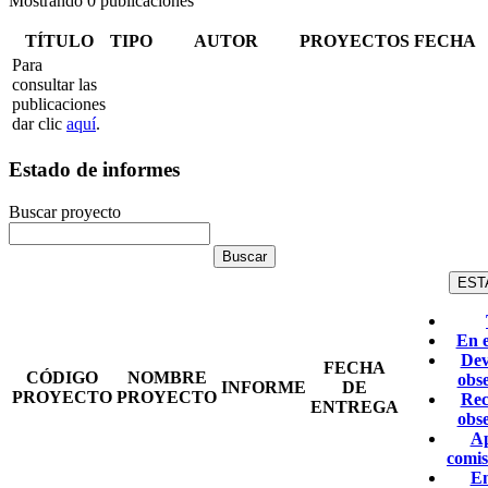
Mostrando 0 publicaciones
TÍTULO
TIPO
AUTOR
PROYECTOS
FECHA
Para
consultar las
publicaciones
dar clic
aquí
.
Estado de informes
Buscar proyecto
EST
En 
Dev
FECHA
CÓDIGO
NOMBRE
obs
INFORME
DE
PROYECTO
PROYECTO
Rec
ENTREGA
obs
A
comis
E