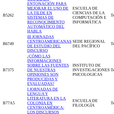
ENTONACIÓN PARA
MEJORAR EL USO DE
ESCUELA DE
LA TILDE EN
CIENCIAS DE LA
B5262
T
SISTEMAS DE
COMPUTACIÓN E
RECONOCIMIENTO
INFORMÁTICA
AUTOMÁTICO DEL
HABLA
III JORNADAS
CENTROAMERICANAS
SEDE REGIONAL
B6749
T
DE ESTUDIO DEL
DEL PACÍFICO
DISCURSO
¿CÓMO LAS
INFORMACIONES
SOBRE LAS FUENTES
INSTITUTO DE
B7375
DE NUESTRAS
INVESTIGACIONES
T
OPINIONES SON
PSICOLOGICAS
PRODUCIDAS Y
EVALUADAS?
I JORNADAS DE
LENGUA Y
LITERATURA EN LA
ESCUELA DE
B77A5
COLONIA EN
T
FILOLOGÍA
CENTROAMÉRICA:
LOS DISCURSOS