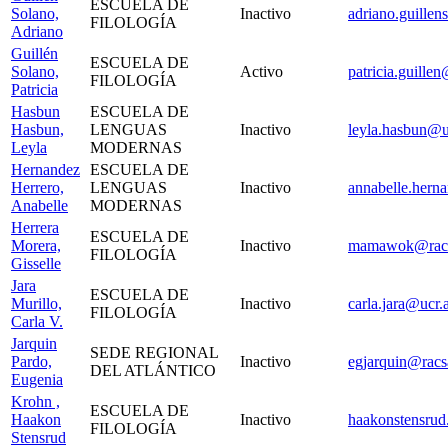
ESCUELA DE
Solano,
Inactivo
adriano.guillen
FILOLOGÍA
Adriano
Guillén
ESCUELA DE
Solano,
Activo
patricia.guillen
FILOLOGÍA
Patricia
Hasbun
ESCUELA DE
Hasbun,
LENGUAS
Inactivo
leyla.hasbun@u
Leyla
MODERNAS
Hernandez
ESCUELA DE
Herrero,
LENGUAS
Inactivo
annabelle.hern
Anabelle
MODERNAS
Herrera
ESCUELA DE
Morera,
Inactivo
mamawok@racs
FILOLOGÍA
Gisselle
Jara
ESCUELA DE
Murillo,
Inactivo
carla.jara@ucr.a
FILOLOGÍA
Carla V.
Jarquin
SEDE REGIONAL
Pardo,
Inactivo
egjarquin@racs
DEL ATLÁNTICO
Eugenia
Krohn ,
ESCUELA DE
Haakon
Inactivo
haakonstensrud
FILOLOGÍA
Stensrud