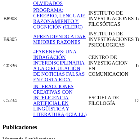
OLVIDADOS
PROGRAMA:
INSTITUTO DE
CEREBRO, LENGUAJE,
B8908
INVESTIGACIONES
T
RAZONAMIENTO Y
FILOSÓFICAS
COGNICIÓN (CLERC)
INSTITUTO DE
APRENDIENDO A DAR
B9305
INVESTIGACIONES
T
MEJORES RAZONES
PSICOLOGICAS
#FAKENEWS: UNA
INDAGACIÓN
CENTRO DE
INTERDISCIPLINARIA
INVESTIGACION
C0336
T
A LA CIRCULACIÓN
EN
DE NOTICIAS FALSAS
COMUNICACION
EN COSTA RICA.
INTERACCIONES
CREATIVAS CON
INTELIGENCIA
ESCUELA DE
C5234
D
ARTIFICIAL EN
FILOLOGÍA
LINGÜÍSTICA Y
LITERATURA (ICIA-LL)
Publicaciones