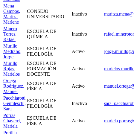
Mena
Campos,
CONSEJO
Inactivo
maritza.mena@u
Maritza
UNIVERSITARIO
Marlene
Minero
ESCUELA DE
Torres,
Inactivo
rafael.mineroto
QUÍMICA
Rafael
Murillo
ESCUELA DE
Medrano,
Activo
jorge.murillo@u
FILOLOGÍA
Jorge
Murillo
ESCUELA DE
Rojas,
FORMACIÓN
Activo
marielos.murill
Marielos
DOCENTE
Ortega
ESCUELA DE
Rodriguez,
Activo
manuel.ortega@
FÍSICA
Manuel
Pacchiarotti
ESCUELA DE
Gentileschi,
Inactivo
sara_pacchiarot
FILOLOGÍA
Sara
Porras
ESCUELA DE
Chaverri,
Activo
mariela.porras@
FÍSICA
Mariela
Portilla