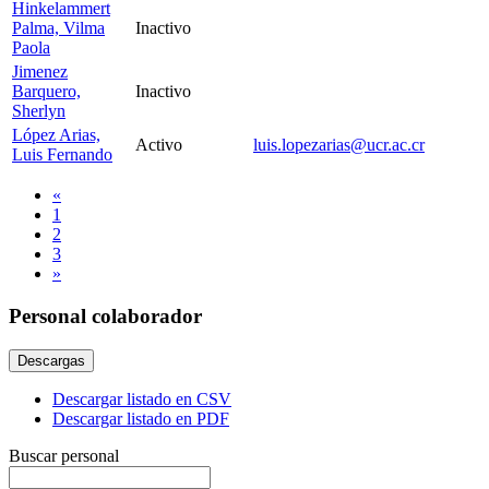
Hinkelammert
Palma, Vilma
Inactivo
Paola
Jimenez
Barquero,
Inactivo
Sherlyn
López Arias,
Activo
luis.lopezarias@ucr.ac.cr
Luis Fernando
«
1
2
3
»
Personal colaborador
Descargas
Descargar listado en CSV
Descargar listado en PDF
Buscar personal