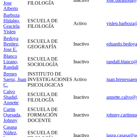
Inactivo
jose.barahona@
Jose
FILOLOGÍA
Alberto
Barboza
Hidalgo,
ESCUELA DE
Activo
yislen.barboza@
Graciela
FILOLOGÍA
Yislen
Bedoya
ESCUELA DE
Benitez,
Inactivo
eduardo.bedoya
GEOGRAFÍA
Jose E.
Blanco
ESCUELA DE
Lizano,
Inactivo
randall.blanco@
SOCIOLOGÍA
Randall
Brenes
INSTITUTO DE
Saenz, Juan
INVESTIGACIONES
Activo
juan.brenessae
C.
PSICOLOGICAS
Calvo
ESCUELA DE
Shadid,
Inactivo
annette.calvo@u
FILOLOGÍA
Annette
Cartin
ESCUELA DE
Quesada,
FORMACIÓN
Inactivo
johnny.cartinq
Johnny
DOCENTE
Casasa
Núñez,
ESCUELA DE
Inactivo
laura.casasa@uc