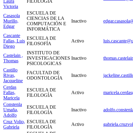
Laura
FILOLOGÍA
Victoria
ESCUELA DE
Casasola
CIENCIAS DE LA
Murillo,
Inactivo
edgar.casasola@
COMPUTACIÓN E
Edgar
INFORMÁTICA
Cascante
ESCUELA DE
Fallas, Luis
Activo
luis.cascante@u
FILOSOFÍA
Diego
INSTITUTO DE
Castelain ,
INVESTIGACIONES
Inactivo
thomas.castelai
Thomas
PSICOLOGICAS
Castillo
FACULTAD DE
Rivas,
Inactivo
jackeline.castil
ODONTOLOGÍA
Jacqueline
Cerdas
ESCUELA DE
Fallas,
Activo
maricela.cerdas
FILOLOGÍA
Maricela
Constenla
ESCUELA DE
Umaña,
Inactivo
adolfo.constenl
FILOLOGÍA
Adolfo
Cruz Volio,
ESCUELA DE
Activo
gabriela.cruzvo
Gabriela
FILOLOGÍA