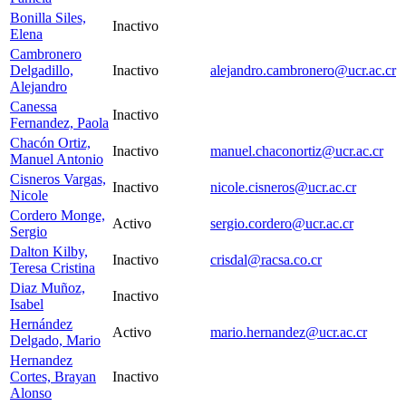
Bonilla Siles,
Inactivo
Elena
Cambronero
Delgadillo,
Inactivo
alejandro.cambronero@ucr.ac.cr
Alejandro
Canessa
Inactivo
Fernandez, Paola
Chacón Ortiz,
Inactivo
manuel.chaconortiz@ucr.ac.cr
Manuel Antonio
Cisneros Vargas,
Inactivo
nicole.cisneros@ucr.ac.cr
Nicole
Cordero Monge,
Activo
sergio.cordero@ucr.ac.cr
Sergio
Dalton Kilby,
Inactivo
crisdal@racsa.co.cr
Teresa Cristina
Diaz Muñoz,
Inactivo
Isabel
Hernández
Activo
mario.hernandez@ucr.ac.cr
Delgado, Mario
Hernandez
Cortes, Brayan
Inactivo
Alonso