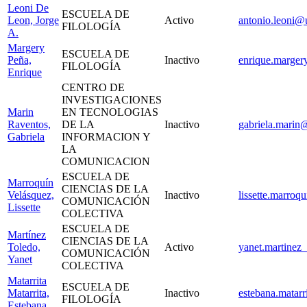
Leoni De
ESCUELA DE
Leon, Jorge
Activo
antonio.leoni@u
FILOLOGÍA
A.
Margery
ESCUELA DE
Peña,
Inactivo
enrique.marger
FILOLOGÍA
Enrique
CENTRO DE
INVESTIGACIONES
Marin
EN TECNOLOGIAS
Raventos,
DE LA
Inactivo
gabriela.marin@
Gabriela
INFORMACION Y
LA
COMUNICACION
ESCUELA DE
Marroquín
CIENCIAS DE LA
Velásquez,
Inactivo
lissette.marroq
COMUNICACIÓN
Lissette
COLECTIVA
ESCUELA DE
Martínez
CIENCIAS DE LA
Toledo,
Activo
yanet.martinez_
COMUNICACIÓN
Yanet
COLECTIVA
Matarrita
ESCUELA DE
Matarrita,
Inactivo
estebana.matarr
FILOLOGÍA
Estebana