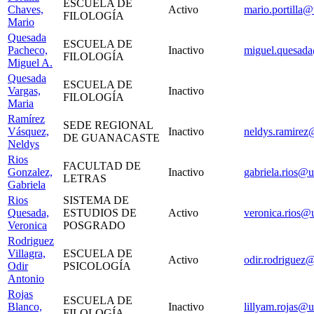
ESCUELA DE
Chaves,
Activo
mario.portilla@
FILOLOGÍA
Mario
Quesada
ESCUELA DE
Pacheco,
Inactivo
miguel.quesada
FILOLOGÍA
Miguel A.
Quesada
ESCUELA DE
Vargas,
Inactivo
FILOLOGÍA
Maria
Ramírez
SEDE REGIONAL
Vásquez,
Inactivo
neldys.ramirez@
DE GUANACASTE
Neldys
Rios
FACULTAD DE
Gonzalez,
Inactivo
gabriela.rios@u
LETRAS
Gabriela
Rios
SISTEMA DE
Quesada,
ESTUDIOS DE
Activo
veronica.rios@u
Veronica
POSGRADO
Rodriguez
Villagra,
ESCUELA DE
Activo
odir.rodriguez@
Odir
PSICOLOGÍA
Antonio
Rojas
ESCUELA DE
Blanco,
Inactivo
lillyam.rojas@u
FILOLOGÍA