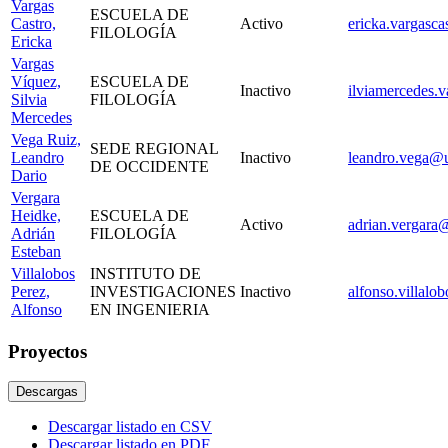
Vargas
ESCUELA DE
Castro,
Activo
ericka.vargasca
FILOLOGÍA
Ericka
Vargas
Víquez,
ESCUELA DE
Inactivo
ilviamercedes.v
Silvia
FILOLOGÍA
Mercedes
Vega Ruiz,
SEDE REGIONAL
Leandro
Inactivo
leandro.vega@u
DE OCCIDENTE
Dario
Vergara
Heidke,
ESCUELA DE
Activo
adrian.vergara@
Adrián
FILOLOGÍA
Esteban
Villalobos
INSTITUTO DE
Perez,
INVESTIGACIONES
Inactivo
alfonso.villalo
Alfonso
EN INGENIERIA
Proyectos
Descargas
Descargar listado en CSV
Descargar listado en PDF