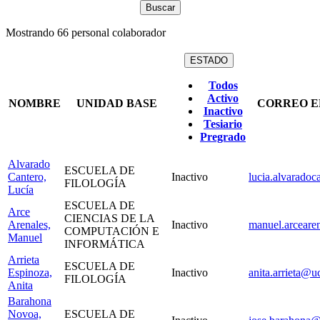
Mostrando
66
personal colaborador
ESTADO
Todos
Activo
NOMBRE
UNIDAD BASE
CORREO E
Inactivo
Tesiario
Pregrado
Alvarado
ESCUELA DE
Cantero,
Inactivo
lucia.alvaradoc
FILOLOGÍA
Lucía
ESCUELA DE
Arce
CIENCIAS DE LA
Arenales,
Inactivo
manuel.arceare
COMPUTACIÓN E
Manuel
INFORMÁTICA
Arrieta
ESCUELA DE
Espinoza,
Inactivo
anita.arrieta@uc
FILOLOGÍA
Anita
Barahona
Novoa,
ESCUELA DE